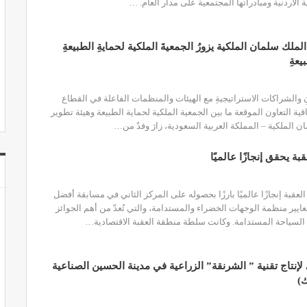
ة الأردنية ومبادراتها المجتمعية على مدار العام.
…
لملك سلمان الملكية يزورُ الجمعيةَ الملكية لحمايةِ الطبيعةِ
يعةِ
ونِ والشراكات الاستراتيجيةِ مع الهيئات والمنظمات الفاعلة في القطاع
قية التعاون الموقعة ما بين الجمعية الملكية لحماية الطبيعة وهيئة تطوير
 الملكية – المملكة العربية السعودية، زارَ وفدٌ من
…
ة يحقق إنجازًا عالميًا
قبة إنجازًا عالميًا بارزًا بحصوله على المركز الثاني في مسابقة أفضل
ير منظمة الوجهات الخضراء والمستدامة، والتي تُعدّ من أهم الجوائز
 السياحة المستدامة.
وكانت سلطة منطقة العقبة الاقتصادية
…
نتاج تقنية ” الشرنقة” الزراعية في مدينة الحسين الصناعية
)