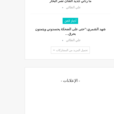
ما ردلي جديد الفنان نصر البحار
علي الطائي
أخبار الفن
شهد الشمري:”حتى على الضحكة يحسدوني ويتمنون
بحرق…
علي الطائي
تحميل المزيد من المشاركات
- الإعلانات -