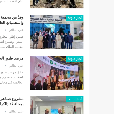
التي تنفذها الملكي
أخبار منوعة
وفدٌ من محميةِ ا
والمحمياتِ الطب
علي الطائي
ضِمنَ إِطارِ التعا
البيئي، وضمنَ اتفا
محمية الملك سلمان
أخبار منوعة
مرصد طيور العقب
علي الطائي
حقق مرصد طيور الع
قصة نجاح ضمن معاي
العالمية في مجال
أخبار منوعة
مشروع صناعي لإ
بمحافظة (الكرك
علي الطائي