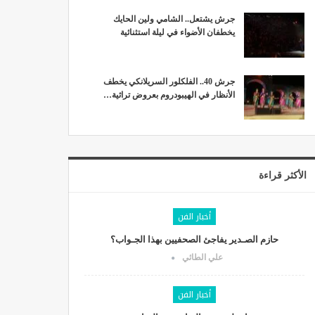
جرش يشتعل.. الشامي ولين الحايك
يخطفان الأضواء في ليلة استثنائية
جرش 40.. الفلكلور السريلانكي يخطف
الأنظار في الهيبودروم بعروض تراثية…
الأكثر قراءة
أخبار الفن
حازم الصـدير يفاجئ الصحفيين بهذا الجـواب؟
علي الطائي
أخبار الفن