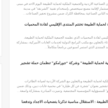
لصناعية الاردنية والجمعية الملكية لحماية الطبيعة اليوم الاحد في مبنى
 استثمار لإقامة مصنع سيتخصص بإستخدام تقنية "الشرنقة" في مدينة
ه الثاني الصناعية بمحافظة الكرك ضمن مشروع تحفيز الصناعات
…
 لحماية الطبيعة تختتم المنتدى الإقليمي لقادة المحميات
قليمي لقادة المحميات الذي نظمته الجمعية الملكية لحماية الطبيعة،
اثاء بالتعاون مع مكتب البرامج الدولية لخدمات الغابات الأميركية، بمشاركة
د المنتدى الذي استمر أسبوعين برنامجاً متكاملاً
…
ية لحماية الطبيعة” وشركة “جورامكو” تنظمان حملة تشجير
كية لحماية الطبيعة وبالتعاون مع الشركة الأردنية لصيانة الطائرات
تشجير بعنوان "شجرة عن كل طيارة" في محمية غابات دبين، وذلك ضمن
" للمسؤولية المؤسسية المجتمعية.
وتميزت المبادرة بمشاركة واسعة
…
الطبيعة : الاستقلال مناسبة تذكرنا بتضحيات الاجداد وتدفعنا