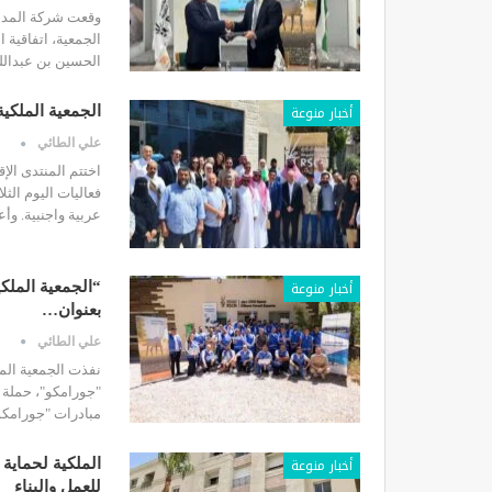
وقعت شركة المدن ا
الجمعية، اتفاقية
الحسين بن عبدالل
أخبار منوعة
الجمعية الملكية
علي الطائي
اختتم المنتدى الإ
فعاليات اليوم الثل
عربية واجنبية.
وأع
أخبار منوعة
“الجمعية الملك
بعنوان…
علي الطائي
نفذت الجمعية المل
"جورامكو"، حملة 
مبادرات "جورامكو
أخبار منوعة
الملكية لحماية 
للعمل والبناء