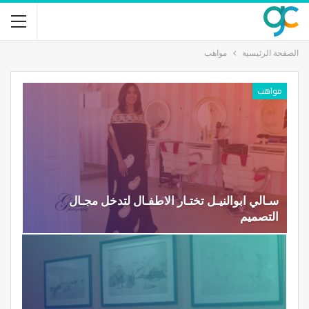
الصفحة الرئيسية
مواهب
مواهب
سـالي ابوالنيـل تختـار الاطفـال لتدخل مجـال
التصميم