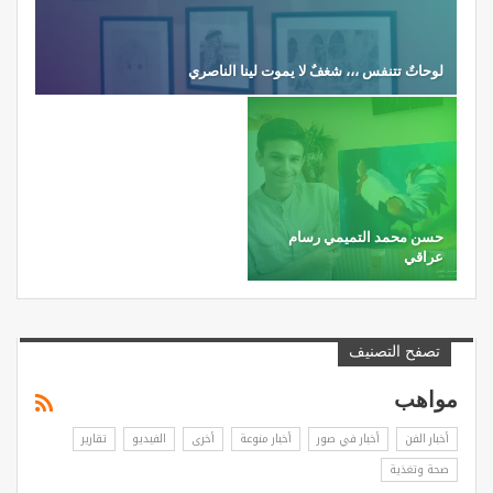
لوحاتٌ تتنفس ،،، شغفٌ لا يموت لينا الناصري
حسن محمد التميمي رسام
عراقي
تصفح التصنيف
مواهب
أخبار الفن
أخبار في صور
أخبار منوعة
أخرى
الفيديو
تقارير
صحة وتغذية