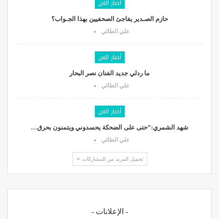
أخبار الفن
حازم الصـدير يفاجئ الصحفيين بهذا الجـواب؟
علي الطائي
أخبار الفن
ما ردلي جديد الفنان نصر البحار
علي الطائي
أخبار الفن
شهد الشمري:”حتى على الضحكة يحسدوني ويتمنون بحرق…
علي الطائي
تحميل المزيد من المشاركات
- الإعلانات -