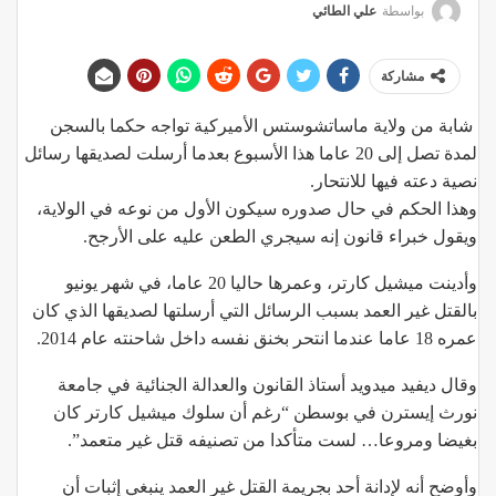
بواسطة
علي الطائي
مشاركة
شابة من ولاية ماساتشوستس الأميركية تواجه حكما بالسجن
لمدة تصل إلى 20 عاما هذا الأسبوع بعدما أرسلت لصديقها رسائل
نصية دعته فيها للانتحار.
وهذا الحكم في حال صدوره سيكون الأول من نوعه في الولاية،
ويقول خبراء قانون إنه سيجري الطعن عليه على الأرجح.
وأدينت ميشيل كارتر، وعمرها حاليا 20 عاما، في شهر يونيو
بالقتل غير العمد بسبب الرسائل التي أرسلتها لصديقها الذي كان
عمره 18 عاما عندما انتحر بخنق نفسه داخل شاحنته عام 2014.
وقال ديفيد ميدويد أستاذ القانون والعدالة الجنائية في جامعة
نورث إيسترن في بوسطن “رغم أن سلوك ميشيل كارتر كان
بغيضا ومروعا… لست متأكدا من تصنيفه قتل غير متعمد”.
وأوضح أنه لإدانة أحد بجريمة القتل غير العمد ينبغي إثبات أن