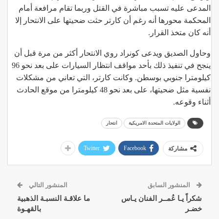
المدعى عليه تسبب مباشرة في القتل وربما تقام مرافعة أمام
المحكمة محورها أنه رغم أن كارتر حثت ضحيتها على الانتحار إلا
أنه كان متخذ القرار.
وحاول الصديق ويدعى كونراد روي الانتحار أكثر من مرة قبل أن
ينجح في تنفيذ ذلك بأحد مواقف انتظار السيارات على بعد نحو 96
كيلومترا جنوبي بوسطن. وكانت كارتر، التي تعاني من مشكلات
نفسية مثل ضحيتها، على بعد نحو 48 كيلومترا من موقع الحادث
أثناء وقوعه.
الولايات المتحدة الامريكية
انتحار
Twitter
Facebook
مشاركة
المنشور السابق
المنشور التالي
شكراً يـا عُمــر الفنان يـاس
ما علاقـة النسبـة الذهبية
خضـر
بالقهـوة