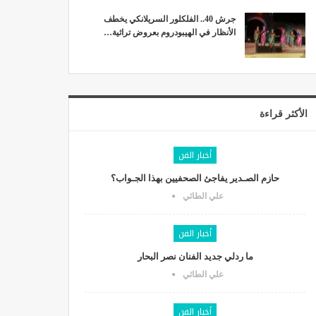
جرش 40.. الفلكلور السريلانكي يخطف
الأنظار في الهيبودروم بعروض تراثية…
الأكثر قراءة
أخبار الفن
حازم الصـدير يفاجئ الصحفيين بهذا الجـواب؟
علي الطائي
أخبار الفن
ما ردلي جديد الفنان نصر البحار
علي الطائي
أخبار الفن