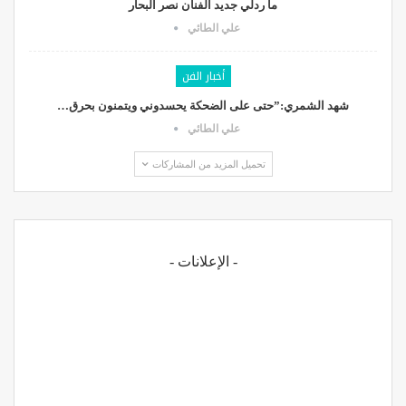
ما ردلي جديد الفنان نصر البحار
علي الطائي
أخبار الفن
شهد الشمري:”حتى على الضحكة يحسدوني ويتمنون بحرق…
علي الطائي
تحميل المزيد من المشاركات
- الإعلانات -