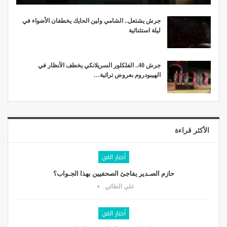
جرش يشتعل.. الشامي ولين الحايك يخطفان الأضواء في
ليلة استثنائية
جرش 40.. الفلكلور السريلانكي يخطف الأنظار في
الهيبودروم بعروض تراثية…
الأكثر قراءة
أخبار الفن
حازم الصـدير يفاجئ الصحفيين بهذا الجـواب؟
علي الطائي
أخبار الفن