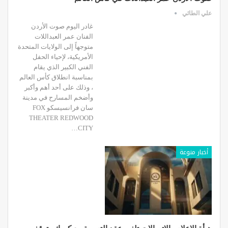
علي الطائي
غادر اليوم صوت الأردن
الفنان عمر العبداللات
متوجهاً إلى الولايات المتحدة
الأمريكية، لإحياء الحفل
الفني الكبير الذي يقام
بمناسبة انطلاق كأس العالم
، وذلك على أحد أهم وأكبر
وأضخم المسارح في مدينة
سان فرانسيسكو FOX
THEATER REDWOOD
CITY…
أخبار منوعة