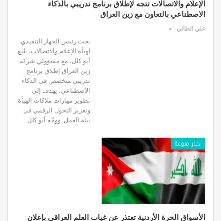
الإعلام والاتصالات تتجه لإطلاق برنامج تدريبي بالذكاء
الاصطناعي بالتعاون مع زين العراق
علي الطائي
بحث رئيس الجهاز التنفيذي
لهيأة الإعلام والاتصالات، بليغ
أبو كلل، مع مسؤولي شركة
زين العراق إطلاق برنامج
تدريبي متخصص في الذكاء
الاصطناعي، يهدف إلى
تطوير مهارات ملاكات الهيأة
وتعزيز التحول الرقمي في
بيئة العمل. ووجّه أبو كلل…
أخبار منوعة
الأسواق الحرة الأردنية تعتذر عن غياب العلم العراقي بإعلان