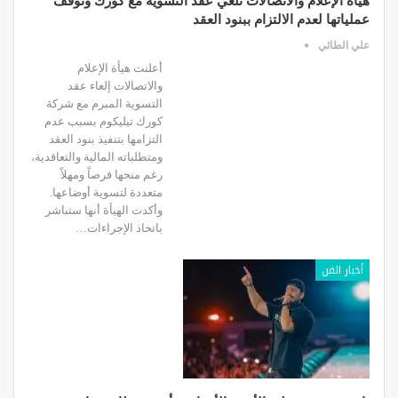
هيأة الإعلام والاتصالات تلغي عقد التسوية مع كورك وتوقف
عملياتها لعدم الالتزام ببنود العقد
علي الطائي
أعلنت هيأة الإعلام
والاتصالات إلغاء عقد
التسوية المبرم مع شركة
كورك تيليكوم بسبب عدم
التزامها بتنفيذ بنود العقد
ومتطلباته المالية والتعاقدية،
رغم منحها فرصاً ومهلاً
متعددة لتسوية أوضاعها.
وأكدت الهيأة أنها ستباشر
باتخاذ الإجراءات…
أخبار الفن