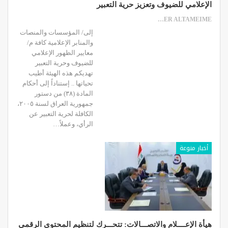
الإعلامي للضيوف وتعزيز حرية التعبير
SAMER ALTAMEIME
إلى/ المؤسسات والمنصات
والمنابر الإعلامية كافة م/
معايير الظهور الإعلامي
للضيوف وحرية التعبير
تهديكم هذه الهيئة أطيب
تحياتها .. إستناداً إلى أحكام
المادة (٣٨) من دستور
جمهورية العراق لسنة ٢٠٠٥،
الكافلة لحرية التعبير عن
الرأي، وعملاً…
أخبار منوعة
هيأة الإعــــلام والاتصـــالات: تتحـــرك لتنظيم المحتوى الرقمي