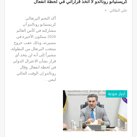
كريستيانو رونالدو لا أتخذ قراراتي في لحظة انفعال
علي الطائي
أكد النجم البرتغالي
كريستيانو رونالدو أن
مشاركته في كأس العالم
2026 ستكون الأخيرة في
مسيرته، وذلك عقب خروج
منتخب البرتغال من البطولة،
مشيراً إلى أنه لن يتخذ أي
قرار بشأن الاعتزال الدولي
في لحظة انفعال. وقال
رونالدو إن الوقت الحالي
ليس…
أخبار منوعة