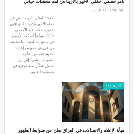
تامر حسني: حفلي الأخير بالأرينا من أهم محطات حياتي
SAMER ALTAMEIME
تحدث الفنان تامر حسني عن
حفله الأخير بالأرينا الذي أُقيم
ضمن حفلات عيد الأضحى
2026، مؤكداً أنه يُعد الأجمل
في مسيرته الفنية لما تضمنه
من عروض مميزة وإعادة
تقديم عدد من أغانيه
القديمة، مشيراً إلى أن
الحفل شكّل نقلة نوعية في
مشواره الفني.…
أخبار منوعة
هيأة الإعلام والاتصالات في العراق تعلن عن ضوابط الظهور