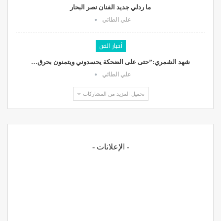
ما ردلي جديد الفنان نصر البحار
علي الطائي
أخبار الفن
شهد الشمري:”حتى على الضحكة يحسدوني ويتمنون بحرق…
علي الطائي
تحميل المزيد من المشاركات
- الإعلانات -