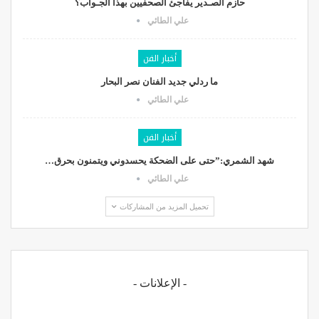
حازم الصـدير يفاجئ الصحفيين بهذا الجـواب؟
علي الطائي
أخبار الفن
ما ردلي جديد الفنان نصر البحار
علي الطائي
أخبار الفن
شهد الشمري:”حتى على الضحكة يحسدوني ويتمنون بحرق…
علي الطائي
تحميل المزيد من المشاركات
- الإعلانات -