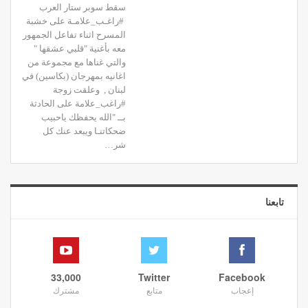
سقط سوبر ستار العرب
#راغـب_علامـة على خشبة
المسرح اثناء تفاعل الجمهور
معه بأغنية "قلبي عشقها "
والتي غناها مع مجموعة من
اغانيه بمهرجان (بكاسين) في
لبنان , وعلقت زوجة
#راغب_علامة على الحادثة
بــ "الله يحفظك ياحبيب
ضحكاتنـا ويبعد عنك كل
شر…
تابعنا
33,000
Twitter
Facebook
إعجاب
متابع
مشترك