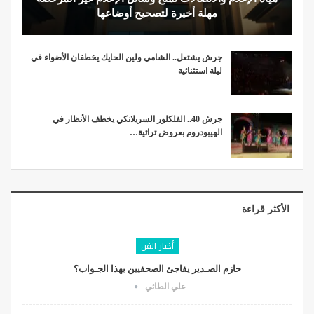
مهلة أخيرة لتصحيح أوضاعها
جرش يشتعل.. الشامي ولين الحايك يخطفان الأضواء في
ليلة استثنائية
جرش 40.. الفلكلور السريلانكي يخطف الأنظار في
الهيبودروم بعروض تراثية…
الأكثر قراءة
أخبار الفن
حازم الصـدير يفاجئ الصحفيين بهذا الجـواب؟
علي الطائي