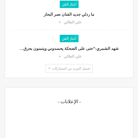
أخبار الفن
ما ردلي جديد الفنان نصر البحار
علي الطائي
أخبار الفن
شهد الشمري:”حتى على الضحكة يحسدوني ويتمنون بحرق…
علي الطائي
تحميل المزيد من المشاركات
- الإعلانات -