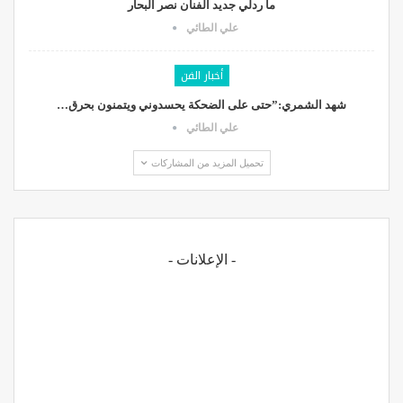
ما ردلي جديد الفنان نصر البحار
علي الطائي
أخبار الفن
شهد الشمري:”حتى على الضحكة يحسدوني ويتمنون بحرق…
علي الطائي
تحميل المزيد من المشاركات
- الإعلانات -