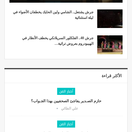
جرش يشتعل.. الشامي ولين الحايك يخطفان الأضواء في
ليلة استثنائية
جرش 40.. الفلكلور السريلانكي يخطف الأنظار في
الهيبودروم بعروض تراثية…
الأكثر قراءة
أخبار الفن
حازم الصـدير يفاجئ الصحفيين بهذا الجـواب؟
علي الطائي
أخبار الفن