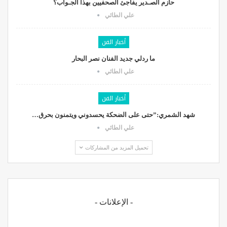
حازم الصـدير يفاجئ الصحفيين بهذا الجـواب؟
علي الطائي
أخبار الفن
ما ردلي جديد الفنان نصر البحار
علي الطائي
أخبار الفن
شهد الشمري:”حتى على الضحكة يحسدوني ويتمنون بحرق…
علي الطائي
تحميل المزيد من المشاركات
- الإعلانات -