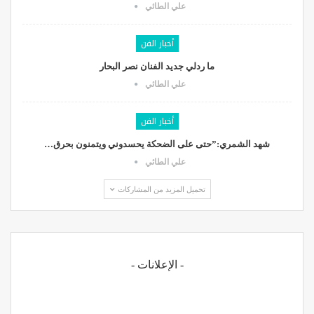
علي الطائي
أخبار الفن
ما ردلي جديد الفنان نصر البحار
علي الطائي
أخبار الفن
شهد الشمري:”حتى على الضحكة يحسدوني ويتمنون بحرق…
علي الطائي
تحميل المزيد من المشاركات
- الإعلانات -