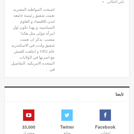
علي الطائي
اصبحت المواطنه المصريه
نعمت شفيق رئيسة جامعه
لندن للاقتصاد و العلوم
السياسيه، و بهذا تكون اول
امرأة تتولى مثل هكذا
منصب. يذكر ان نعمت
شفيق ولدت في الاسكندريه
عام 1962 و انتلقت للعيش
مع اسرتها في الولايات
المتحده الامريكيه. التفاصيل
في…
تابعنا
33,000
Twitter
Facebook
إعجاب
متابع
مشترك