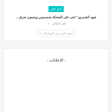
أخبار الفن
شهد الشمري:”حتى على الضحكة يحسدوني ويتمنون بحرق…
علي الطائي
تحميل المزيد من المشاركات
- الإعلانات -