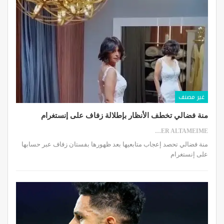
غير مصنف
منة فضالي تخطف الأنظار بإطلالة زفاف على إنستغرام
SAMER ALTAMEIME
منة فضالي تحصد إعجاب متابعيها بعد ظهورها بفستان زفاف عبر حسابها
على إنستغرام