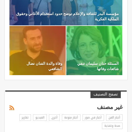
مؤسسة البدر للثقافة والإعلام توضح حدود استخدام الأغاني وحقوق
الملكية الفكرية
الممثلة حنان سليمان تنفي
وفاة والدة الفنان نضال
شائعات وفاتها
الشافعي
تصفح التصنيف
غير مصنف
أخبار الفن
أخبار في صور
أخبار منوعة
أخرى
الفيديو
تقارير
صحة وتغذية