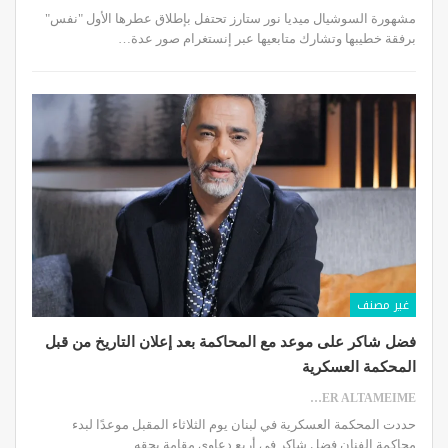
مشهورة السوشيال ميديا نور ستارز تحتفل بإطلاق عطرها الأول "نفس"
برفقة خطيبها وتشارك متابعيها عبر إنستغرام صور عدة…
غير مصنف
فضل شاكر على موعد مع المحاكمة بعد إعلان التاريخ من قبل
المحكمة العسكرية
SAMER ALTAMEIME
حددت المحكمة العسكرية في لبنان يوم الثلاثاء المقبل موعدًا لبدء
محاكمة الفنان فضل شاكر في أربع دعاوى مقامة بحقه.…