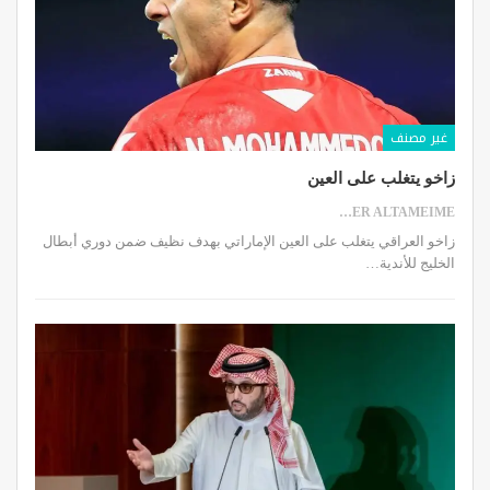
غير مصنف
زاخو يتغلب على العين
SAMER ALTAMEIME
زاخو العراقي يتغلب على العين الإماراتي بهدف نظيف ضمن دوري أبطال
الخليج للأندية…