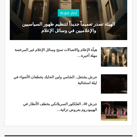
أخبار منوعة
الهيئة تصدر تعميماً جديداً لتنظيم ظهور السياسيين
والإعلاميين في وسائل الإعلام
هيأة الإعلام والاتصالات تمنح وسائل الإعلام غير المرخصة
مهلة أخيرة…
جرش يشتعل.. الشامي ولين الحايك يخطفان الأضواء في
ليلة استثنائية
جرش 40.. الفلكلور السريلانكي يخطف الأنظار في
الهيبودروم بعروض تراثية…