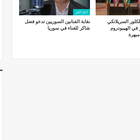
أخبار الفن
. الفلكلور السريلانكي
نقابة الفنانين السوريين تدعو فضل
في الهيبودروم
شاكر للغناء في سوريا
مبهرة