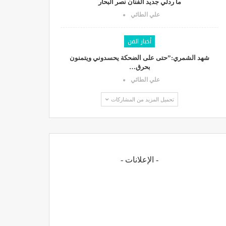
ما ردلي جديد الفنان نصر البحار
علي الطائي
أخبار الفن
شهد الشمري:”حتى على الضحكة يحسدوني ويتمنون
بحرق…
علي الطائي
تحميل المزيد من المشاركات
- الإعلانات -