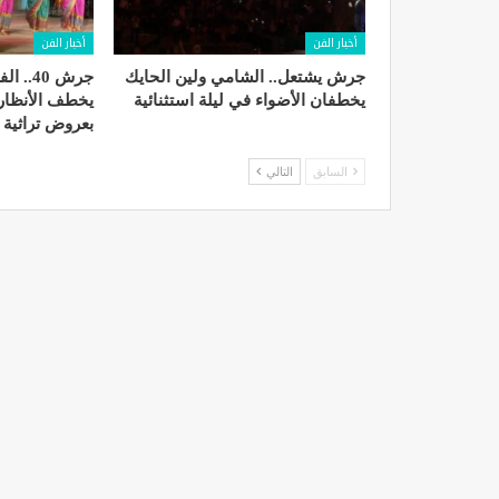
أخبار الفن
أخبار الفن
جرش يشتعل.. الشامي ولين الحايك
جرش 40.
يخطفان الأضواء في ليلة استثنائية
يخطف الأنظار 
بعروض تراثية 
السابق
التالي