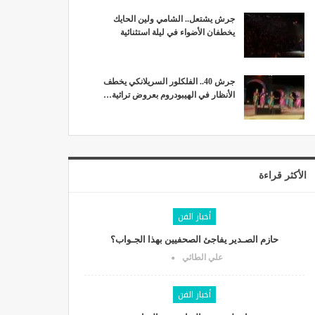
جرش يشتعل.. الشامي ولين الحايك
يخطفان الأضواء في ليلة استثنائية
جرش 40.. الفلكلور السريلانكي يخطف
الأنظار في الهيبودروم بعروض تراثية…
الأكثر قراءة
أخبار الفن
حازم الصـدير يفاجئ الصحفيين بهذا الجـواب؟
علي الطائي
أخبار الفن