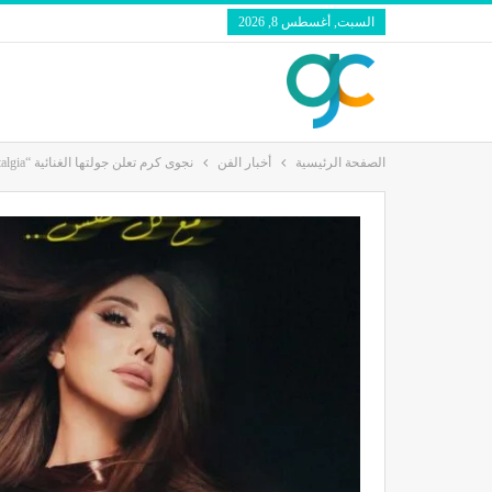
السبت, أغسطس 8, 2026
الصفحة الرئيسية
أخبار الفن
نجوى كرم تعلن جولتها الغنائية “NajwaStalgia” العالمية