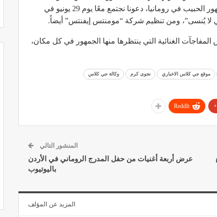
نجوى كرم على صورة البوستر للحفل وقالت: “الجمهور الحبيب في رومانيا، دعونا نجتمع معًا يوم 29 يونيو في
المفاجآت الغنائية التي ينتظرها منها الجمهور في كل مكان،
موقع جي كلاس الاخباري
نجوى كرم
وكالة جي كلاس
ReddIt
المنشور التالي
عرض أربعة أغنيات من حفل المدرج الروماني في الأردن
باليوتيوب
المزيد عن المؤلف