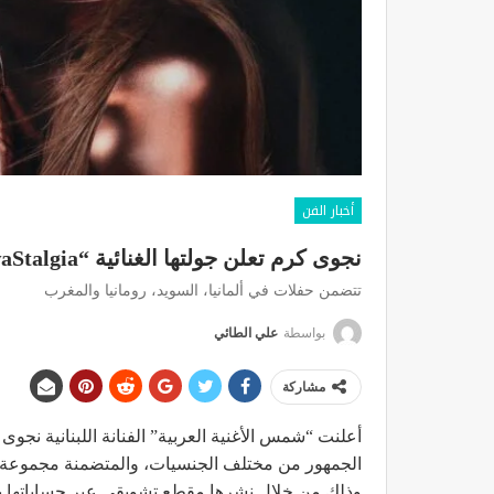
أخبار الفن
نجوى كرم تعلن جولتها الغنائية “NajwaStalgia” العالمية
تتضمن حفلات في ألمانيا، السويد، رومانيا والمغرب
بواسطة
علي الطائي
مشاركة
أعلنت “شمس الأغنية العربية” الفنانة اللبنانية نجوى 
الجمهور من مختلف الجنسيات، والمتضمنة مجموعة حفل
وذلك من خلال نشرها مقطع تشويقي عبر حساباتها بمو