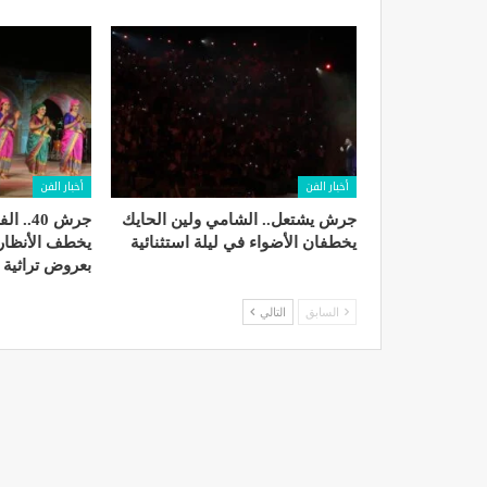
أخبار الفن
أخبار الفن
جرش يشتعل.. الشامي ولين الحايك
جرش 40.
يخطفان الأضواء في ليلة استثنائية
يخطف الأنظار 
بعروض تراثية 
السابق
التالي