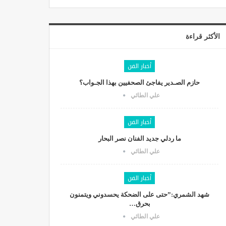
الأكثر قراءة
أخبار الفن
حازم الصـدير يفاجئ الصحفيين بهذا الجـواب؟
علي الطائي
أخبار الفن
ما ردلي جديد الفنان نصر البحار
علي الطائي
أخبار الفن
شهد الشمري:”حتى على الضحكة يحسدوني ويتمنون
بحرق…
علي الطائي