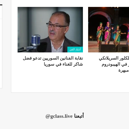
أخبار الفن
. الفلكلور السريلانكي
نقابة الفنانين السوريين تدعو فضل
في الهيبودروم
شاكر للغناء في سوريا
مبهرة
أتبعنا
@gclass.live