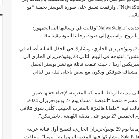
بوستر جولتها الغنائية، والتي اختارت لها عنوان “NajwaStalgia”، وارفقت تعليق على صورة البوستر بجملة “مع
ئية.
وعلقت نجوى كرم على إعلانها عن جولتها الغنائية الجديدة “NajwaStalgia”وقالت في رسالتها الى الجمهور:
 بالروح، واستمع إلى صوت رحلتنا الموسيقية معًا”.
وتبدأ جولتها العالمية بحفل غنائي في ألمانيا في يوم 22 يونيو/حزيران الجاري، وتشارك في الحفل الفنانة أصالة في
مسرح “أوبرهاوزن” ومن تنظيم شركة “مومنتس إيفنتس”، لتتوجه في اليوم التالي 23 يونيو/حزيران الجاري الى
يريكس أرينا”، حيث علقت قائلة مع نشر بوستر الحفل
 مشتاقة شوفكن ونكون مع بعض بأحلى ليلة من ليالي
“NajwaStalgia” ستتوجه فيه الى مدينة الرباط بالمملكة المغربية، لإحياء حفلها ضمن
فعاليات مهرجان موازين إيقاعات العالم 2024 ، على مسرح منصة “النهضة” مساء يوم 27 يونيو/حزيران 2024،
لت فيه: “ملقانا هالمرّة بالمغرب الحبيب، كلّني شوق تتلاقى
ّهضة.. ناطرينكن”.
وتختتم نجوى كرم جولتها العالمية في بوخارست برومانيا يوم 29 يونيو/حزيران الجاري، لتصبح أول فنانة عربية
تحيي حفل في رومانيا وقاعة مسرح Sala Palatului Bucharest وتشاركها فيها المغنية الرومانية “أنتونيا”، وعلقت