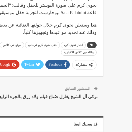
قاعة Sala Palatului ببوخارست لتجربة حفل موسيقي لا يُنسى”، ومن تنظيم شركة “مومنتس إيفنتس” أيضاً.
هذا وستعلن نجوى كرم خلال جولتها الغنائية عن بعض 
وذلك عند تحديد مواعيدها وتجهيزها كلياً.
اخبار نجوى كرم
حفل نجوى كرم في دبي
موقع جي كلاس
وكالة جي كلاس الاخبارية
Google+
Twitter
Facebook
مشاركة
المنشور السابق
تركي آل الشيخ يغازل صُناع فيلم ولاد رزق بالجزء الرابع
قد يعجبك ايضا