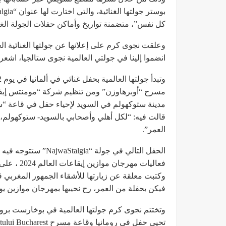
كل نفس”، متضمنة تواريخ وأماكن حفلات الجولة الغنا
انضموا إلينا في جولتي العالمية نجوى ستالجيا، اشعر
مدينة ستوكهولم في السويد لإحياء حفل في قاعة “س
قالت فيه: “لكل أهلي وأصحابي بالسويد- ستوكهولم،
العمر”.
الحفل التالي في جولة 
وكتبت معلقة عن زيارتها للأشقاء الجمهور المغربي قا
فيكن بحفلة من العمر، رح نحييها بمهرجان موازين يوم الخميس 27 يونيو على منصّة الن