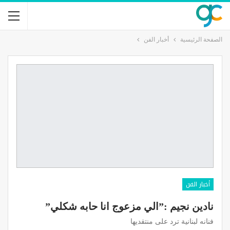
الصفحة الرئيسية
أخبار الفن
أخبار الفن
نادين نجيم :”الي مزعوج انا حابه شكلي”
فنانه لبنانية ترد على منتقديها