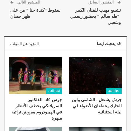
المنشور السابق
المنشور التالي
تشييع مهيب للفنان الكبير
سقوط “كندة حنا ” من على
“طه سالم ” بحضور رسمي
ظهر حصان
وشعبي
قد يعجبك ايضا
المزيد عن المؤلف
أخبار الفن
أخبار الفن
جرش يشتعل.. الشامي ولين
جرش 40.. الفلكلور
الحايك يخطفان الأضواء في
السريلانكي يخطف الأنظار
ليلة استثنائية
في الهيبودروم بعروض تراثية
مبهرة