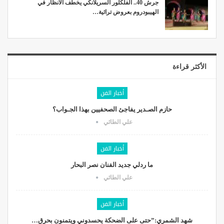
جرش 40.. الفلكلور السريلانكي يخطف الأنظار في
الهيبودروم بعروض تراثية…
الأكثر قراءة
أخبار الفن
حازم الصـدير يفاجئ الصحفيين بهذا الجـواب؟
علي الطائي
أخبار الفن
ما ردلي جديد الفنان نصر البحار
علي الطائي
أخبار الفن
شهد الشمري:”حتى على الضحكة يحسدوني ويتمنون بحرق…