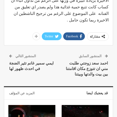
الاخيرة بزيادة كبيرة في وزنها على الرغم من تداول انباء ان
كساب كانت تتبع حمية غذائية هذا ولم يصدر اي تعليق من
الفنانه على الموضوع على الرغم من ترجيح الناشطين ان
الاخيرة ربما تكون حامل .
Twitter
Facebook
مشاركة
المنشور السابق
المنشور التالي
احمد سعد زوجتي طلبت
ايمي سمير غانم تثير الضجة
مني ان تتوزع مكان اقامتنا
في احدث ظهور لها
بين بيت والدتها وبيتنا
قد يعجبك ايضا
المزيد عن المؤلف