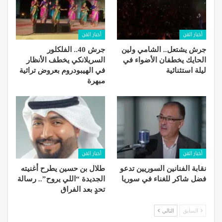
أخبار الفن
أخبار الفن
جرش يشتعل.. الشامي ولين
جرش 40.. الفلكلور
الحايك يخطفان الأضواء في
السريلانكي يخطف الأنظار
ليلة استثنائية
في الهيبودروم بعروض تراثية
مبهرة
أخبار الفن
أخبار الفن
نقابة الفنانين السوريين تدعو
طلال بن حسين يطرح أغنيته
فضل شاكر للغناء في سوريا
الجديدة “اللي يروح”.. رسالة
تحدٍ بعد الفراق
السابق
التالي