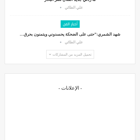
علي الطائي
أخبار الفن
شهد الشمري:”حتى على الضحكة يحسدوني ويتمنون بحرق…
علي الطائي
تحميل المزيد من المشاركات
- الإعلانات -