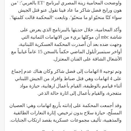
واوضحت المحامية زينة المصري لبرنامج ‘ET بالعربي’: ‘من
هون ورايح فضل شاكر ما عاد فينا نقول عنو قتل الجيش
سواء كنّا منحبّو او ما منحبّو’. وتابعت ‘المحكمة قالت كلمتها’.
وأكد المحامية، خلال حديثها بالببرنامج الذي يعرض على
شاشة mbc أن موكلها بريء من الاتهامات الثمانية التي
وجهت ضده بعد أن أصدرت المحكمة العسكرية اللبنانية،
أواخر سبتمبر/أيلول الماضي حكماً بالسجن 15 عاماً غيابياً مع
الأشغال الشاقة على الفنان المعتزل.
وتم توجيه 8 اتهامات إلى فضل شاكر وكان هناك عدم إجماع
على 4 اتهامات وهي قتل ضباط وافراد من الجيش اللبناني
أثناء قيامم بالوظيفة، القيام بأعمال ارهابية، حيازة مواد
متفجرة، والقيام بأعمال إلى اثارة حالة الذعر.
وقد أجمعت المحكمة على إدانته بأربع اتهامات وهي: العصيان
المسلّح، حيازة سلاح بدون ترخيص، إثارة النعارات الطائفية
والمذهبية، تأليف مجموعات عسكرية بقصد ارتكاب الجنايات.