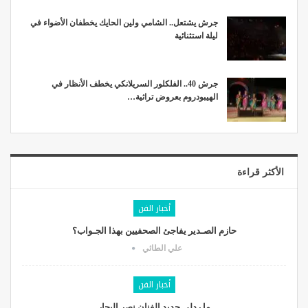
جرش يشتعل.. الشامي ولين الحايك يخطفان الأضواء في
ليلة استثنائية
جرش 40.. الفلكلور السريلانكي يخطف الأنظار في
الهيبودروم بعروض تراثية…
الأكثر قراءة
أخبار الفن
حازم الصـدير يفاجئ الصحفيين بهذا الجـواب؟
علي الطائي
أخبار الفن
ما ردلي جديد الفنان نصر البحار