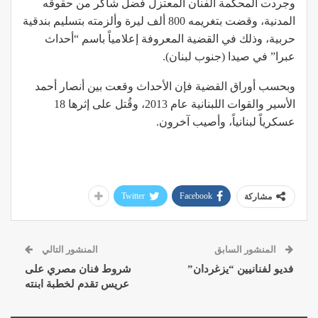
وجردت المحكمة الفنان المعتزل فضل شاكر من حقوقه
المدنية، وقضت بتغريمه 800 ألف ليرة وألزمته بتسليم بندقية
حربية، وذلك في القضية المعروفة إعلامياً باسم “أحداث
عبرا” في صيدا (جنوب لبنان).
وبحسب أوراق القضية فإن الأحداث وقعت بين أنصار أحمد
الأسير والقوات اللبنانية عام 2013، وقُتل على إثرها 18
عسكرياً لبنانياً، وأصيب آخرون.
Twitter
Facebook
مشاركة
المنشور السابق
المنشور التالي
فديو لفنانيين “يزغردان”
شروط فنان مصري على
عريس تقدم لخطبة ابنته