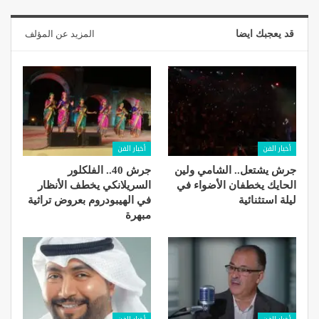
قد يعجبك ايضا
المزيد عن المؤلف
أخبار الفن
أخبار الفن
جرش يشتعل.. الشامي ولين
جرش 40.. الفلكلور
الحايك يخطفان الأضواء في
السريلانكي يخطف الأنظار
ليلة استثنائية
في الهيبودروم بعروض تراثية
مبهرة