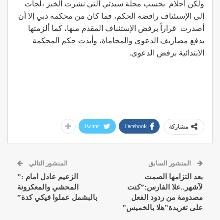
ولكن أحلام بحسب مجلة سيدتي التي نشرت الخبر ،لجأت
إلى الإستئناف رافضة الحكم، فما كان من محكمة دبي إلا أن
أصدرت قراراً برفض الإستئناف المقدم منها، كما ألزمتها
بدفع مصاريف الدعوى والمحاماة، وأيدت حكم المحكمة
الابتدائية برفض الدعوى.
Twitter
Facebook
مشاركة
المنشور السابق
المنشور التالي
بعد التزامها الصمت
الزعيم عادل امام :”
لآشهر..علا الفارس:”كنت
المحشي والمعكرونة
مصدومة من ردود الفعل
بالبشمل عملوا فيكي كدة”
على تغريدة”هلا بالخميس”