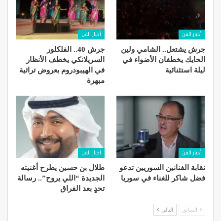
أخبار الفن
أخبار الفن
جرش يشتعل.. الشامي ولين
جرش 40.. الفلكلور
الحايك يخطفان الأضواء في
السريلانكي يخطف الأنظار
ليلة استثنائية
في الهيبودروم بعروض تراثية
مبهرة
أخبار الفن
أخبار الفن
نقابة الفنانين السوريين تدعو
طلال بن حسين يطرح أغنيته
فضل شاكر للغناء في سوريا
الجديدة “اللي يروح”.. رسالة
تحدٍ بعد الفراق
السابق
التالي