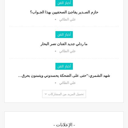
أخبار الفن
حازم الصـدير يفاجئ الصحفيين بهذا الجـواب؟
علي الطائي
أخبار الفن
ما ردلي جديد الفنان نصر البحار
علي الطائي
أخبار الفن
شهد الشمري:”حتى على الضحكة يحسدوني ويتمنون بحرق…
علي الطائي
تحميل المزيد من المشاركات
- الإعلانات -