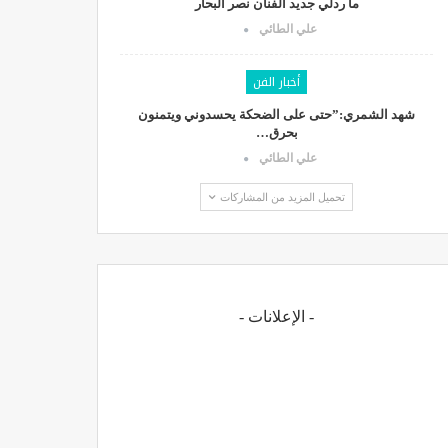
ما ردلي جديد الفنان نصر البحار
علي الطائي
أخبار الفن
شهد الشمري:”حتى على الضحكة يحسدوني ويتمنون
بحرق…
علي الطائي
تحميل المزيد من المشاركات
- الإعلانات -