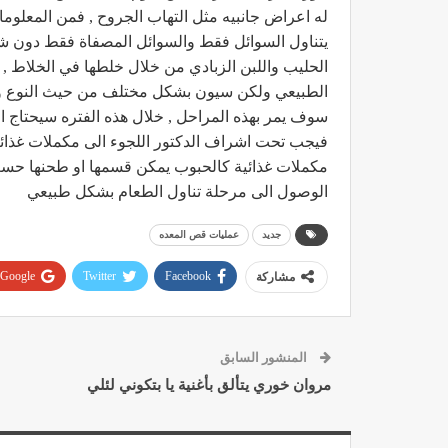
له اعراض جانبيه مثل التهاب الجروح , فمن المعلوما
يتناول السوائل فقط والسوائل المصفاة فقط دون شوا
الحليب واللبن الزبادي من خلال خلطها في الخلاط , و
الطبيعي ولكن سيون بشكل مختلف من حيث النوع والكم
سوف يمر بهذه المراحل , خلال هذه الفتره سيحتاج 
فيجب تحت اشراف الدكتور اللجوء الى مكملات غذائي
مكملات غذائية كالحبوب يمكن قسمها او طحنها حسب ا
الوصول الى مرحلة تناول الطعام بشكل طبيعي
جديد
عمليات قص المعده
Google+
Twitter
Facebook
مشاركة
المنشور السابق
مروان خوري يتألق بأغنية يا بتكوني لئلي