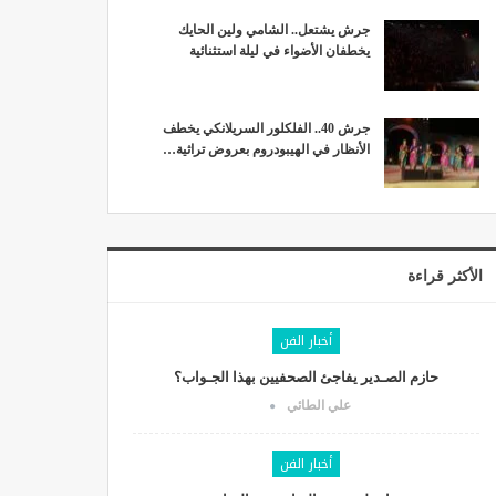
جرش يشتعل.. الشامي ولين الحايك
يخطفان الأضواء في ليلة استثنائية
جرش 40.. الفلكلور السريلانكي يخطف
الأنظار في الهيبودروم بعروض تراثية…
الأكثر قراءة
أخبار الفن
حازم الصـدير يفاجئ الصحفيين بهذا الجـواب؟
علي الطائي
أخبار الفن