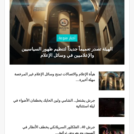
أخبار منوعة
الهيئة تصدر تعميماً جديداً لتنظيم ظهور السياسيين
والإعلاميين في وسائل الإعلام
هيأة الإعلام والاتصالات تمنح وسائل الإعلام غير المرخصة
مهلة أخيرة…
جرش يشتعل.. الشامي ولين الحايك يخطفان الأضواء في
ليلة استثنائية
جرش 40.. الفلكلور السريلانكي يخطف الأنظار في
الهيبودروم بعروض تراثية…