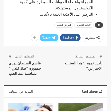
الحمراء وأعضاء الحيوانات للسيطرة على كمية
الكولسترول المستهلكة.
التركيز على الأغذية الغنية بالألياف .
الاوعيه الدمويه
امراض القلب
Twitter
Facebook
مشاركة
المنشور السابق
المنشور التالي
نادين نجيم :”هذا السناب
قاسم السلطان يهدي
الاخير لي”
جمهوره “طك قلبي ”
بمناسبة عيد الحب
قد يعجبك ايضا
المزيد عن المؤلف