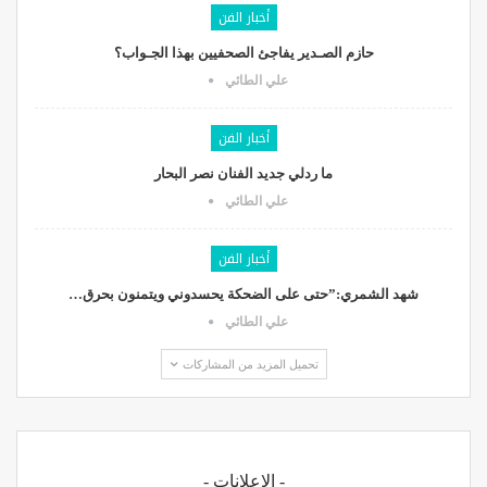
أخبار الفن
حازم الصـدير يفاجئ الصحفيين بهذا الجـواب؟
علي الطائي
أخبار الفن
ما ردلي جديد الفنان نصر البحار
علي الطائي
أخبار الفن
شهد الشمري:”حتى على الضحكة يحسدوني ويتمنون بحرق…
علي الطائي
تحميل المزيد من المشاركات
- الإعلانات -