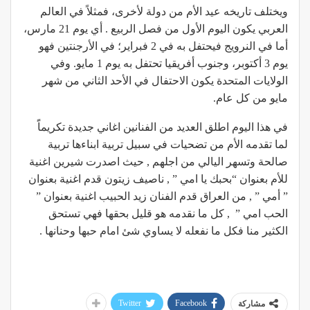
ويختلف تاريخه عيد الأم من دولة لأخرى، فمثلاً في العالم
العربي يكون اليوم الأول من فصل الربيع . أي يوم 21 مارس،
أما في النرويج فيحتفل به في 2 فبراير؛ في الأرجنتين فهو
يوم 3 أكتوبر، وجنوب أفريقيا تحتفل به يوم 1 مايو. وفي
الولايات المتحدة يكون الاحتفال في الأحد الثاني من شهر
مايو من كل عام.
في هذا اليوم اطلق العديد من الفنانين اغاني جديدة تكريماًَ
لما تقدمه الأم من تضحيات في سبيل تربية ابناءها تربية
صالحة وتسهر اليالي من اجلهم , حيث اصدرت شيرين اغنية
للأم بعنوان “بحبك يا امي ” , ناصيف زيتون قدم اغنية بعنوان
” أمي ” , من العراق قدم الفنان زيد الحبيب اغنية بعنوان ”
الحب امي ” , كل ما نقدمه هو قليل بحقها فهي تستحق
الكثير منا فكل ما نفعله لا يساوي شئ امام حبها وحنانها .
Twitter
Facebook
مشاركة