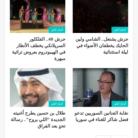
أخبار الفن
أخبار الفن
جرش يشتعل.. الشامي ولين
جرش 40.. الفلكلور
الحايك يخطفان الأضواء في
السريلانكي يخطف الأنظار
ليلة استثنائية
في الهيبودروم بعروض تراثية
مبهرة
أخبار الفن
أخبار الفن
نقابة الفنانين السوريين تدعو
طلال بن حسين يطرح أغنيته
فضل شاكر للغناء في سوريا
الجديدة “اللي يروح”.. رسالة
تحدٍ بعد الفراق