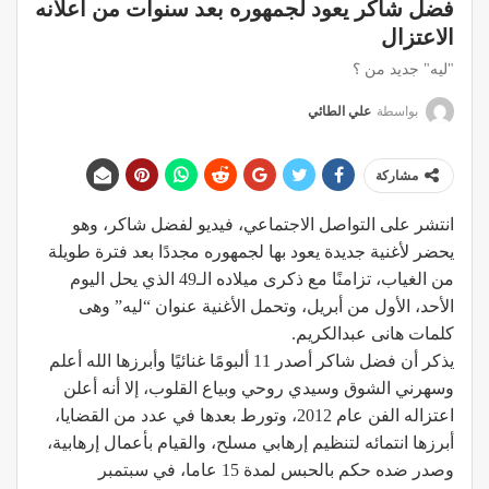
فضل شاكر يعود لجمهوره بعد سنوات من اعلانه
الاعتزال
"ليه" جديد من ؟
بواسطة
علي الطائي
مشاركة
انتشر على التواصل الاجتماعي، فيديو لفضل شاكر، وهو
يحضر لأغنية جديدة يعود بها لجمهوره مجددًا بعد فترة طويلة
من الغياب، تزامنًا مع ذكرى ميلاده الـ49 الذي يحل اليوم
الأحد، الأول من أبريل، وتحمل الأغنية عنوان “ليه” وهى
كلمات هانى عبدالكريم.
يذكر أن فضل شاكر أصدر 11 ألبومًا غنائيًا وأبرزها الله أعلم
وسهرني الشوق وسيدي روحي وبياع القلوب، إلا أنه أعلن
اعتزاله الفن عام 2012، وتورط بعدها في عدد من القضايا،
أبرزها انتمائه لتنظيم إرهابي مسلح، والقيام بأعمال إرهابية،
وصدر ضده حكم بالحبس لمدة 15 عاما، في سبتمبر