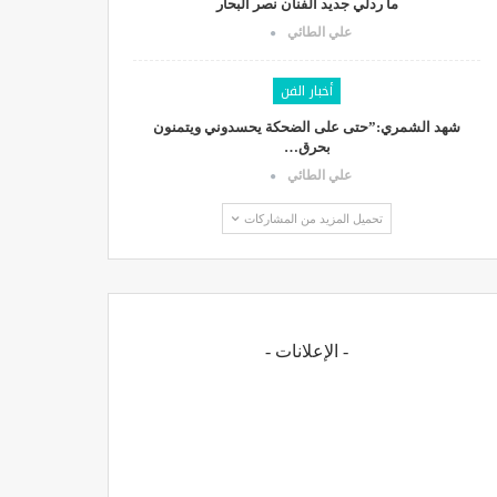
ما ردلي جديد الفنان نصر البحار
علي الطائي
أخبار الفن
شهد الشمري:”حتى على الضحكة يحسدوني ويتمنون
بحرق…
علي الطائي
تحميل المزيد من المشاركات
- الإعلانات -