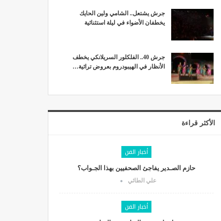
جرش يشتعل.. الشامي ولين الحايك
يخطفان الأضواء في ليلة استثنائية
جرش 40.. الفلكلور السريلانكي يخطف
الأنظار في الهيبودروم بعروض تراثية…
الأكثر قراءة
أخبار الفن
حازم الصـدير يفاجئ الصحفيين بهذا الجـواب؟
علي الطائي
أخبار الفن