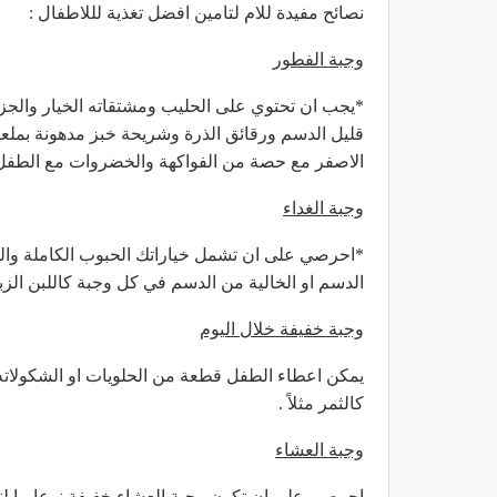
نصائح مفيدة للام لتامين افضل تغذية لللاطفال :
وجبة الفطور
*يجب ان تحتوي على الحليب ومشتقاته الخيار والجزر
قليل الدسم ورقائق الذرة وشريحة خبز مدهونة بملعق
الاصفر مع حصة من الفواكهة والخضروات مع الطفل 
وجبة الغداء
*احرصي على ان تشمل خياراتك الحبوب الكاملة والخ
الدسم او الخالية من الدسم في كل وجبة كاللبن الزباد
وجبة خفيفة خلال اليوم
كالثمر مثلاً .
وجبة العشاء
احرصي على ان تكون وجبة العشاء خفيفة نوعا ما ل