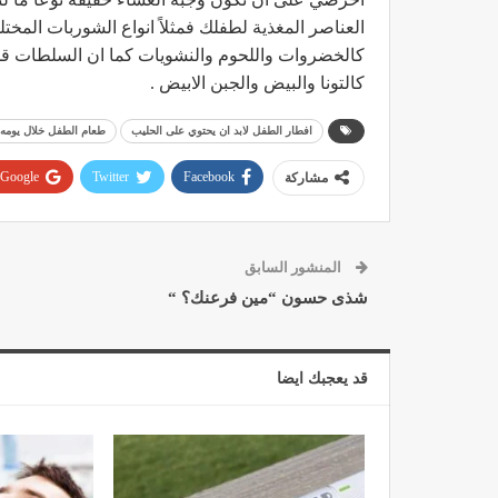
العناصر المغذية لطفلك فمثلاً انواع الشوربات المختل
كالخضروات واللحوم والنشويات كما ان السلطات قد تك
كالتونا والبيض والجبن الابيض .
افطار الطفل لابد ان يحتوي على الحليب
طعام الطفل خلال يومه
Google+
Twitter
Facebook
مشاركة
المنشور السابق
شذى حسون “مين فرعنك؟ “
قد يعجبك ايضا