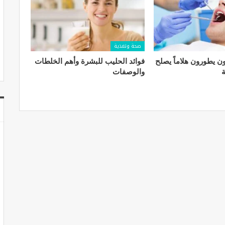
صحة وتغذية
ون يطورون هلاماً يصلح
فوائد الحليب للبشرة​ وأهم الخلطات
ة
والوصفات