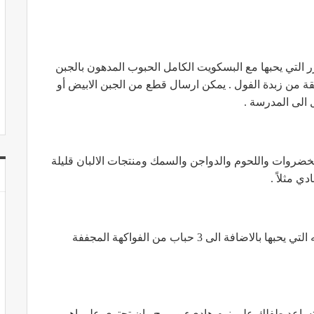
 التي يحبها مع البسكويت الكامل الحبوب المدهون بالجبن
ة من زبدة الفول . يمكن ارسال قطع من الجبن الابيض أو
الى المدرسة .
ضروات واللحوم والدواجن والسمك ومنتجات الالبان قليلة
ي مثلاً .
يمكن اعطاء الطفل قطعة من الحلويات او الشكولاته التي يحبها بالاضافة الى 3 حباب من الفواكهة المجففة
تساعد طفلك على نوم هاديء ومريح وان تحتوي على اهم