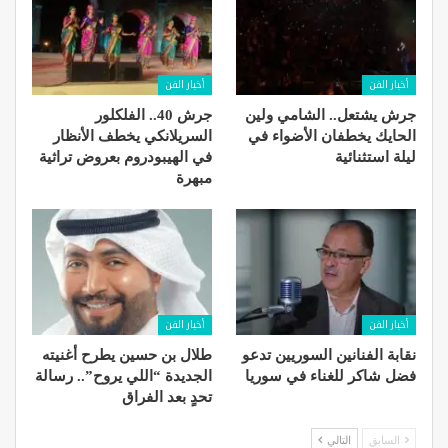
أخبار الفن
أخبار الفن
جرش يشتعل.. الشامي ولين
جرش 40.. الفلكلور
الحايك يخطفان الأضواء في
السريلانكي يخطف الأنظار
ليلة استثنائية
في الهيبودروم بعروض تراثية
مبهرة
أخبار الفن
أخبار الفن
نقابة الفنانين السوريين تدعو
طلال بن حسين يطرح أغنيته
فضل شاكر للغناء في سوريا
الجديدة “اللي يروح”.. رسالة
تحدٍ بعد الفراق
السابق
التالي