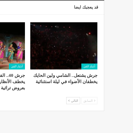
قد يعجبك ايضا
أخبار الفن
أخبار الفن
جرش يشتعل.. الشامي ولين الحايك
جرش 40.
يخطفان الأضواء في ليلة استثنائية
يخطف الأنظار 
بعروض تراثية 
السابق
التالي