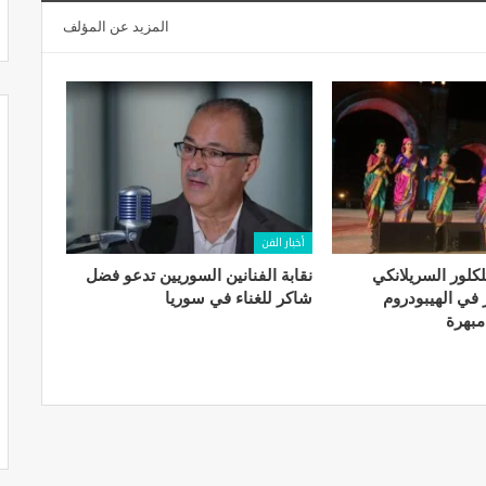
المزيد عن المؤلف
أخبار الفن
. الفلكلور السريلانكي
نقابة الفنانين السوريين تدعو فضل
في الهيبودروم
شاكر للغناء في سوريا
مبهرة