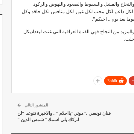
والنجاح والفشل والسقوط والصعود والنهوض والركود
ا لكل داعم لكل محب لكل غيور لكل منافس لكل حاقد وكل
ا بعد يوم .. احبكم”.
مزيد من النجاح فهي الفتاة العراقية التي غنت لبغدادبكل
خلت.
ReddIt
المنشور التالي
فنان تونسي :”موتي”يااحلام “.. والاخيرة تتوعد “لن
اتركك يلي اسمك” شمس الدين “