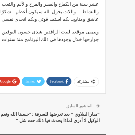
عشر سنة من الكفاح والصبر والفرح والألم والتعب 
والنشاط… واللات بحول الله سيكون أعظم .. شكرً
عاشق ومتابع.. بكم استمد قوتي وبكم اتحدى نفسي يوم
ويتمنى موقعنا لبنت الرافدين شذى حسون التوفيق وال
جوارحها خلال وجودها في ذلك البرنامج منذ سنوات 
Google+
Twitter
Facebook
مشاركة
المنشور السابق
“ميار الببلاوي ” بعد تعرضها للسرقة :“حسبنا الله ونعم
الوكيل لا أدري لماذا يحدث فيا ذلك حت شل ”