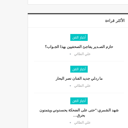
الأكثر قراءة
أخبار الفن
حازم الصـدير يفاجئ الصحفيين بهذا الجـواب؟
علي الطائي
أخبار الفن
ما ردلي جديد الفنان نصر البحار
علي الطائي
أخبار الفن
شهد الشمري:”حتى على الضحكة يحسدوني ويتمنون
بحرق…
علي الطائي