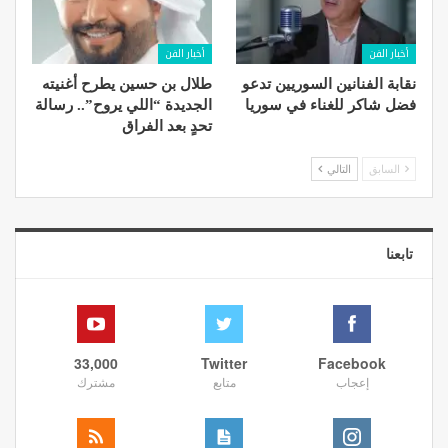
أخبار الفن
أخبار الفن
نقابة الفنانين السوريين تدعو
طلال بن حسين يطرح أغنيته
فضل شاكر للغناء في سوريا
الجديدة “اللي يروح”.. رسالة
تحدٍ بعد الفراق
السابق
التالي
تابعنا
33,000
Twitter
Facebook
إعجاب
متابع
مشترك