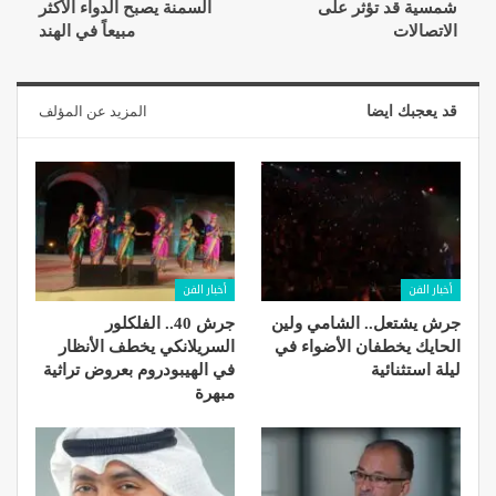
شمسية قد تؤثر على
السمنة يصبح الدواء الأكثر
الاتصالات
مبيعاً في الهند
قد يعجبك ايضا
المزيد عن المؤلف
أخبار الفن
أخبار الفن
جرش يشتعل.. الشامي ولين
جرش 40.. الفلكلور
الحايك يخطفان الأضواء في
السريلانكي يخطف الأنظار
ليلة استثنائية
في الهيبودروم بعروض تراثية
مبهرة