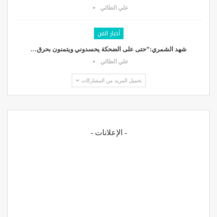
علي الطائي
أخبار الفن
شهد الشمري:”حتى على الضحكة يحسدوني ويتمنون بحرق…
علي الطائي
تحميل المزيد من المشاركات
- الإعلانات -