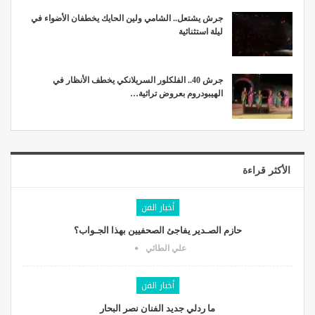
جرش يشتعل.. الشامي ولين الحايك يخطفان الأضواء في
ليلة استثنائية
جرش 40.. الفلكلور السريلانكي يخطف الأنظار في
الهيبودروم بعروض تراثية…
الأكثر قراءة
أخبار الفن
حازم الصـدير يفاجئ الصحفيين بهذا الجـواب؟
علي الطائي
أخبار الفن
ما ردلي جديد الفنان نصر البحار