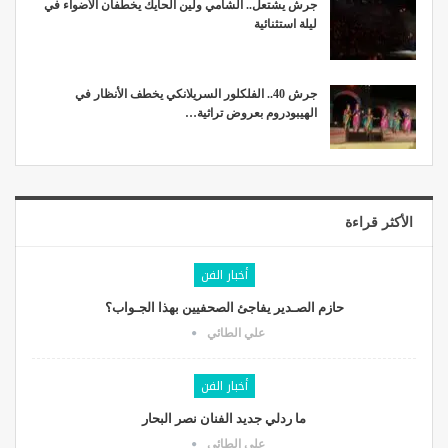
جرش يشتعل.. الشامي ولين الحايك يخطفان الأضواء في
ليلة استثنائية
جرش 40.. الفلكلور السريلانكي يخطف الأنظار في
الهيبودروم بعروض تراثية…
الأكثر قراءة
أخبار الفن
حازم الصـدير يفاجئ الصحفيين بهذا الجـواب؟
علي الطائي
أخبار الفن
ما ردلي جديد الفنان نصر البحار
علي الطائي