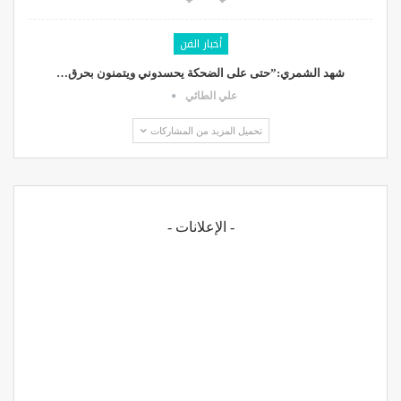
أخبار الفن
شهد الشمري:”حتى على الضحكة يحسدوني ويتمنون بحرق…
علي الطائي
تحميل المزيد من المشاركات
- الإعلانات -