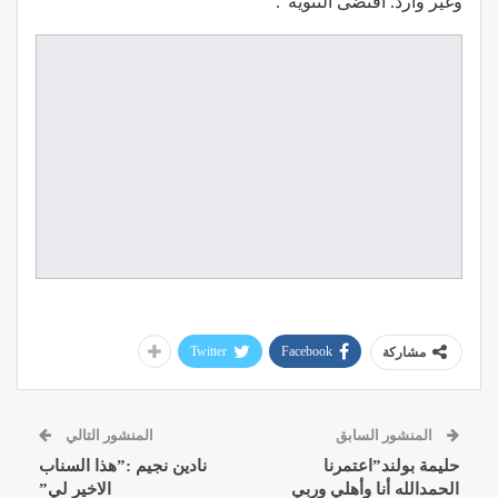
وغير وارد. اقتضى التنويه”.
Twitter
Facebook
مشاركة
المنشور السابق
المنشور التالي
حليمة بولند”اعتمرنا
نادين نجيم :”هذا السناب
الحمدالله أنا وأهلي وربي
الاخير لي”