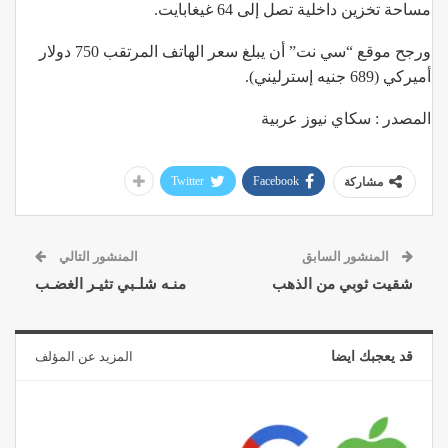
مساحة تخزين داخلية تصل إلى 64 غيغابايت.
ورجح موقع “سي نت” أن يبلغ سعر الهاتف المرتقب 750 دولار
أميركي (689 جنيه إسترليني).
المصدر : سكاي نيوز عربية
Twitter
Facebook
مشاركة
المنشور السابق
المنشور التالي
شقيت ثوبي من الذهب
منـه شلـبي تثيـر الغضـب
قد يعجبك ايضا
المزيد عن المؤلف