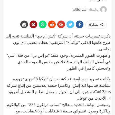
بواسطة
علي الطائي
مشاركة
ذكرت تسريبات حديثة، أن شركة “إتش إم دي” الفنلندية تتجه إلى
طرح هاتفها الذكي “نوكيا 8” المرتقب، بغطاء معدني ذي لون
نحاسي.
وأظهرت الصور المسربة، وجود منفذ “يو إس بي” من فئة “سي”
في أسفل الهاتف الهاتف، فضلا عن مقبس الصوت العادي،
وعدستي كاميرا في الظهر.
وكانت تسريبات سابقة، قد كشفت أن “نوكيا 8” جرى تزويده
بشاشة قياسها 5.3 إنش، وكاميرا خلفية بعدستين من إنتاج شركة
Carl Zeiss، مشيرا إلى أن الجهاز سيعمل بنظام التشغيل أندرويد
7، الأحدث من غوغل.
وسيعمل الهاتف الجديد بمعالج “سناب دراغون 835” من كوالكوم،
وذاكرة وصول عشوائي بسعة 4 غيغابايت أو 6 غيغابايت، مع