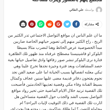
بواسطة
علي الطائي
مشاركة
ما ان علم الناس ان مواقع التواصل الاجتماعي تدر الكثير من
الربح ، راح الكثير منهم إلى تصوير حياتهم الخاصة ضاربين
مبدأ الخصوصية عرض الحائط وهنا لنضرب مثالا بسيطا
البلوكر او فاشينيستا مصطلح عرفناه منذ ظهور تلك الظاهرة
فتارة نرى البلوكر تنشر صور زفافها وادق تفاصيل حياتها بغية
حصد المشاهدات وبعد فترة وجيزة نجدها تخرج علينا وهي
تبكي معلنه انفصالها بسبب الخيانة اما على صعيد الفن نجد
نجوم يفتحون دفاتر قديمة مضى عليها سنين عجاف وكمثال
بسيط الفنانة وفاء مكي وقضية تعذيبها الخادمتين فأصبحت
تلك القضية ترنيد خلال الايام الماضية حتى تحير رواد مواقع
التواصل بسبب الشد والجذب حول القضية متساءلين هل
اثارت تلك القضية في ذلك التوقيت لإثبات البراءة؟ ام
محاولة للتصدر؟ اما طلاق شاكوش من زوجته هذا بحث اخر