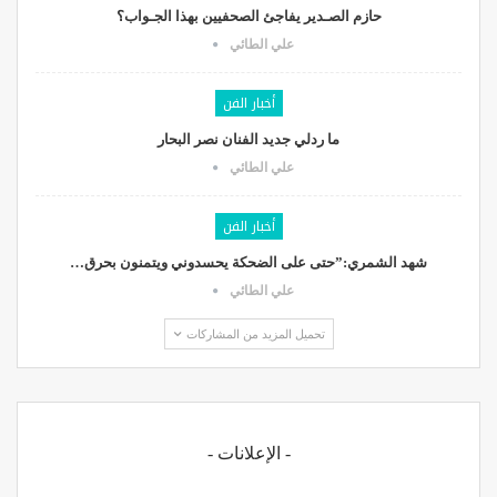
حازم الصـدير يفاجئ الصحفيين بهذا الجـواب؟
علي الطائي
أخبار الفن
ما ردلي جديد الفنان نصر البحار
علي الطائي
أخبار الفن
شهد الشمري:”حتى على الضحكة يحسدوني ويتمنون بحرق…
علي الطائي
تحميل المزيد من المشاركات
- الإعلانات -