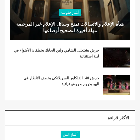
أخبار منوعة
هيأة الإعلام والاتصالات تمنح وسائل الإعلام غير المرخصة
مهلة أخيرة لتصحيح أوضاعها
جرش يشتعل.. الشامي ولين الحايك يخطفان الأضواء في
ليلة استثنائية
جرش 40.. الفلكلور السريلانكي يخطف الأنظار في
الهيبودروم بعروض تراثية…
الأكثر قراءة
أخبار الفن