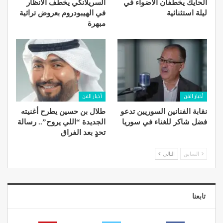
الحايك يخطفان الأضواء في
السريلانكي يخطف الأنظار
ليلة استثنائية
في الهيبودروم بعروض تراثية
مبهرة
أخبار الفن
أخبار الفن
نقابة الفنانين السوريين تدعو
طلال بن حسين يطرح أغنيته
فضل شاكر للغناء في سوريا
الجديدة “اللي يروح”.. رسالة
تحدٍ بعد الفراق
السابق
التالي
تابعنا