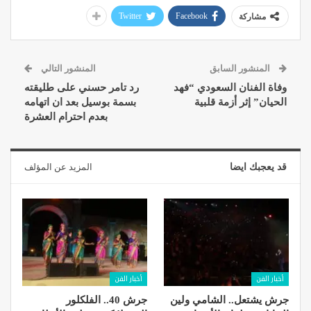
Twitter
Facebook
مشاركة
المنشور السابق
المنشور التالي
وفاة الفنان السعودي “فهد
رد تامر حسني على طليقته
الحيان” إثر أزمة قلبية
بسمة بوسيل بعد ان اتهامه
بعدم احترام العشرة
قد يعجبك ايضا
المزيد عن المؤلف
أخبار الفن
أخبار الفن
جرش يشتعل.. الشامي ولين
جرش 40.. الفلكلور