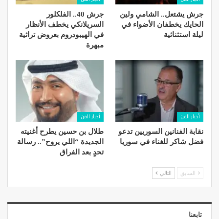
جرش يشتعل.. الشامي ولين
جرش 40.. الفلكلور
الحايك يخطفان الأضواء في
السريلانكي يخطف الأنظار
ليلة استثنائية
في الهيبودروم بعروض تراثية
مبهرة
أخبار الفن
أخبار الفن
نقابة الفنانين السوريين تدعو
طلال بن حسين يطرح أغنيته
فضل شاكر للغناء في سوريا
الجديدة “اللي يروح”.. رسالة
تحدٍ بعد الفراق
السابق
التالي
تابعنا