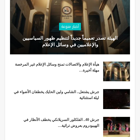
أخبار منوعة
الهيئة تصدر تعميماً جديداً لتنظيم ظهور السياسيين
والإعلاميين في وسائل الإعلام
هيأة الإعلام والاتصالات تمنح وسائل الإعلام غير المرخصة
مهلة أخيرة…
جرش يشتعل.. الشامي ولين الحايك يخطفان الأضواء في
ليلة استثنائية
جرش 40.. الفلكلور السريلانكي يخطف الأنظار في
الهيبودروم بعروض تراثية…