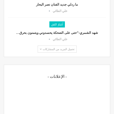
ما ردلي جديد الفنان نصر البحار
علي الطائي
أخبار الفن
شهد الشمري:”حتى على الضحكة يحسدوني ويتمنون بحرق…
علي الطائي
تحميل المزيد من المشاركات
- الإعلانات -