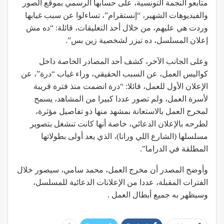
متابعو النجمة التونسية، على حسابها الرسمي بموقع الصور
والفيديوهات الشهير، “إنستقرام”، تساءلوا عن سبب غيابها
وردت هي عليهم، من خلال أحد التعليقات، قائلة: “ده مش
إعلان المسلسل، ده تيزر لشخصية زين بس”.
وعلى الجانب الآخر، كشف أحد المصادر الخاصة داخل
كواليس العمل، عن السبب الحقيقي، وراء غياب “درة”، عن
الإعلان الأول للعمل، قائلا: “درة انضمت منذ فترة قريبة
لأسرة العمل، ولم تصور عددا كبيرا من المشاهد، يسمح
لمخرج العمل بالاستعانة بمشهد منها ذو تفاصيل مؤثرة،
لطرحه بالإعلان الدعائي، خاصة أنها كانت تنشغل بتصوير
مسلسلها (الشارع اللي ورانا)، الذي يعد أولى بطولاتها
المطلقة في الدراما”.
وأوضح المصدر أن مخرج العمل، محمد سامي، سيصور خلال
الفترات المقبلة، عددا من الإعلانات الدعائية للمسلسل،
وسيظهر به جميع أبطال العمل .