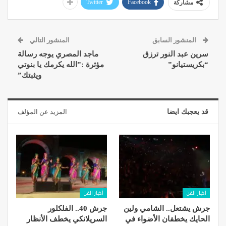
Twitter
Facebook
مشاركة
المنشور السابق
المنشور التالي
سرين عبد النور ترزق
ماجد المصري يوجه رسالة
“بكريستيانو”
مؤثرة :”الله يكرمك يا بنوتي
ويثبتك”
قد يعجبك ايضا
المزيد عن المؤلف
أخبار الفن
أخبار الفن
جرش يشتعل.. الشامي ولين
جرش 40.. الفلكلور
الحايك يخطفان الأضواء في
السريلانكي يخطف الأنظار