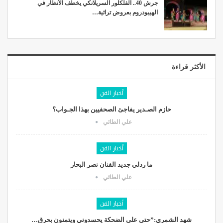
جرش 40.. الفلكلور السريلانكي يخطف الأنظار في
الهيبودروم بعروض تراثية…
الأكثر قراءة
أخبار الفن
حازم الصـدير يفاجئ الصحفيين بهذا الجـواب؟
علي الطائي
أخبار الفن
ما ردلي جديد الفنان نصر البحار
علي الطائي
أخبار الفن
شهد الشمري:”حتى على الضحكة يحسدوني ويتمنون بحرق…