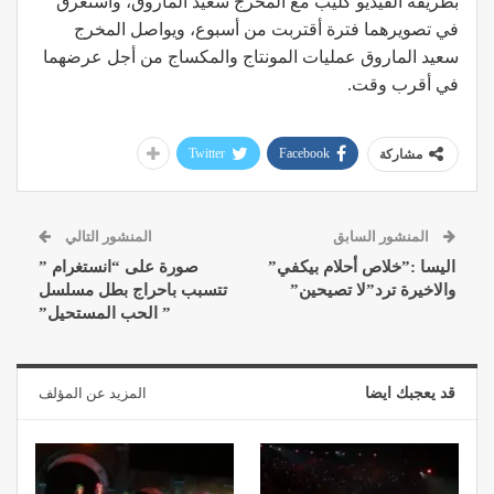
بطريقة الفيديو كليب مع المخرج سعيد الماروق، واستغرق
في تصويرهما فترة أقتربت من أسبوع، ويواصل المخرج
سعيد الماروق عمليات المونتاج والمكساج من أجل عرضهما
في أقرب وقت.
Twitter
Facebook
مشاركة
المنشور السابق
المنشور التالي
اليسا :”خلاص أحلام بيكفي”
صورة على “انستغرام ”
والاخيرة ترد”لا تصيحين”
تتسبب باحراج بطل مسلسل
” الحب المستحيل”
قد يعجبك ايضا
المزيد عن المؤلف