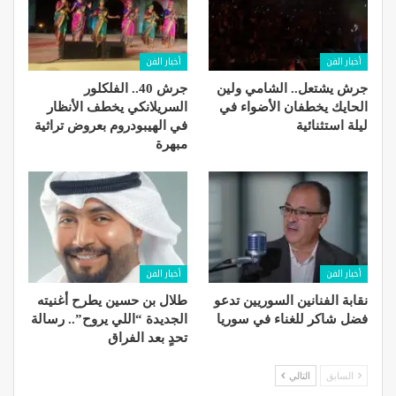
أخبار الفن
أخبار الفن
جرش يشتعل.. الشامي ولين
جرش 40.. الفلكلور
الحايك يخطفان الأضواء في
السريلانكي يخطف الأنظار
ليلة استثنائية
في الهيبودروم بعروض تراثية
مبهرة
أخبار الفن
أخبار الفن
نقابة الفنانين السوريين تدعو
طلال بن حسين يطرح أغنيته
فضل شاكر للغناء في سوريا
الجديدة “اللي يروح”.. رسالة
تحدٍ بعد الفراق
السابق
التالي