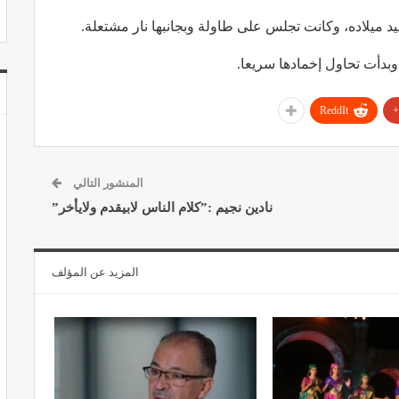
د ميلاده، وكانت تجلس على طاولة وبجانبها نار مشتعلة.
وبدأت تحاول إخمادها سريعا.
ReddIt
المنشور التالي
نادين نجيم :”كلام الناس لابيقدم ولايأخر”
المزيد عن المؤلف