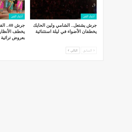
أخبار الفن
أخبار الفن
جرش يشتعل.. الشامي ولين الحايك
جرش 40.
يخطفان الأضواء في ليلة استثنائية
يخطف الأنظار 
بعروض تراثية 
السابق
التالي