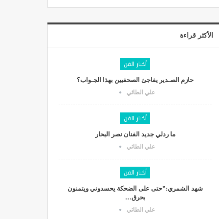
الأكثر قراءة
أخبار الفن
حازم الصـدير يفاجئ الصحفيين بهذا الجـواب؟
علي الطائي
أخبار الفن
ما ردلي جديد الفنان نصر البحار
علي الطائي
أخبار الفن
شهد الشمري:”حتى على الضحكة يحسدوني ويتمنون
بحرق…
علي الطائي