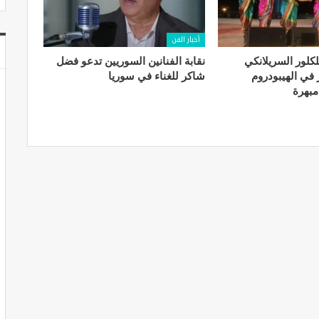
أخبار الفن
. الفلكلور السريلانكي
نقابة الفنانين السوريين تدعو فضل
في الهيبودروم
شاكر للغناء في سوريا
مبهرة