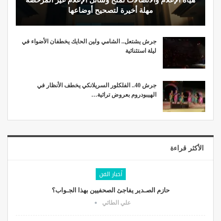
مهلة أخيرة لتصحيح أوضاعها
جرش يشتعل.. الشامي ولين الحايك يخطفان الأضواء في
ليلة استثنائية
جرش 40.. الفلكلور السريلانكي يخطف الأنظار في
الهيبودروم بعروض تراثية…
الأكثر قراءة
أخبار الفن
حازم الصـدير يفاجئ الصحفيين بهذا الجـواب؟
علي الطائي