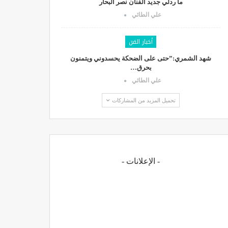
ما ردلي جديد الفنان نصر البحار
علي الطائي
أخبار الفن
شهد الشمري:”حتى على الضحكة يحسدوني ويتمنون
بحرق…
علي الطائي
تحميل المزيد من المشاركات
- الإعلانات -