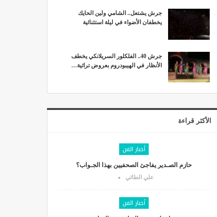
جرش يشتعل.. الشامي ولين الحايك
يخطفان الأضواء في ليلة استثنائية
جرش 40.. الفلكلور السريلانكي يخطف
الأنظار في الهيبودروم بعروض تراثية…
الأكثر قراءة
أخبار الفن
حازم الصـدير يفاجئ الصحفيين بهذا الجـواب؟
علي الطائي
أخبار الفن