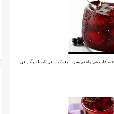
تنقع سبلات الكركديه بعد جرشها لمدة حوالي 8 ساعات في ماء ثم يشرب منه كوب في الصباح وآخر في