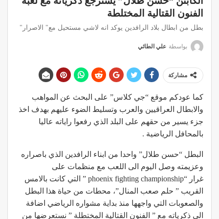
الكابتن “حسن طلال” يسترجع ذكرياته مع لعبة
الفنون القتالية المختلطة
بطل من ابطال بلاد الرافدين يوكد انه لاشي مستحيل مع" الاصرار"
بواسطة
علي الطائي
مشاركة
كما عودكم موقع “جي كلاس” على البحث عن المواهب
والابطال العراقيين والعرب وتسليط الضوء عليهم بهدف اخذ
جزء يسير من حقهم على البلد الذي رفعوا راياته عاليا
بالمحافل الرياضية .
البطل “حسن طلال” واحدا من ابناء الرافدين الذي باصراره
وعزيمته وصل اليوم الى اللعب مع منظمات على
غرار
“phoenix fighting championship ”
التي كانت بالامس
القريب ” حلم صعب المنال”، محطات من حياة هذا البطل
والصعوبات التي واجهها منذ بداية مشواره الرياضي اضافة
الى ذكرياته مع ” الفنون القتالية المختطلة ” نستعرضها من