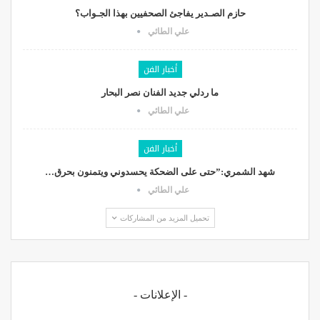
حازم الصـدير يفاجئ الصحفيين بهذا الجـواب؟
علي الطائي
أخبار الفن
ما ردلي جديد الفنان نصر البحار
علي الطائي
أخبار الفن
شهد الشمري:”حتى على الضحكة يحسدوني ويتمنون بحرق…
علي الطائي
تحميل المزيد من المشاركات
- الإعلانات -