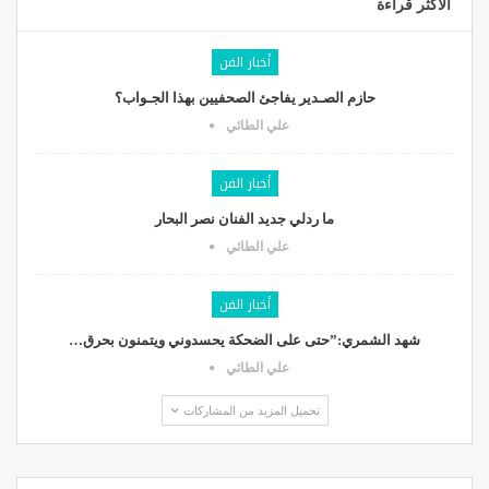
الأكثر قراءة
أخبار الفن
حازم الصـدير يفاجئ الصحفيين بهذا الجـواب؟
علي الطائي
أخبار الفن
ما ردلي جديد الفنان نصر البحار
علي الطائي
أخبار الفن
شهد الشمري:”حتى على الضحكة يحسدوني ويتمنون بحرق…
علي الطائي
تحميل المزيد من المشاركات