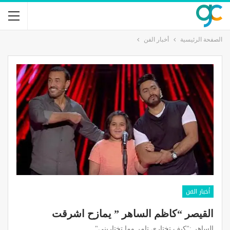
الصفحة الرئيسية
أخبار الفن
أخبار الفن
القيصر “كاظم الساهر ” يمازح اشرقت
الساهر :"كيف تختاري تامر وما تختاريني"