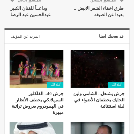
المنشور السابق
المنشور التالي
طرق اخفاء الشعر الابيض ..
وداعــاً للفنان الكبير
بعيدا عن الصبغه
عبدالحسين عبد الرضا
قد يعجبك ايضا
المزيد عن المؤلف
أخبار الفن
أخبار الفن
جرش يشتعل.. الشامي ولين
جرش 40.. الفلكلور
الحايك يخطفان الأضواء في
السريلانكي يخطف الأنظار
ليلة استثنائية
في الهيبودروم بعروض تراثية
مبهرة