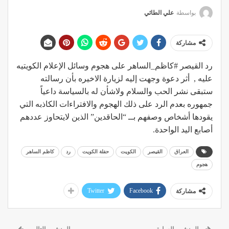
بواسطة
علي الطائي
مشاركة
رد القيصر #كاظم_الساهر على هجوم وسائل الإعلام الكويتيه
عليه , أثر دعوة وجهت إليه لزيارة الاخيره بأن رسالته
ستبقى نشر الحب والسلام ولاشأن له بالسياسة داعياً
جمهوره بعدم الرد على ذلك الهجوم والافتراءات الكاذبه التي
يقودها أشخاص وصفهم بــ “الحاقدين” الذين لايتحاوز عددهم
أصابع اليد الواحدة.
العراق
القيصر
الكويت
حفلة الكويت
رد
كاظم الساهر
هجوم
Twitter
Facebook
مشاركة