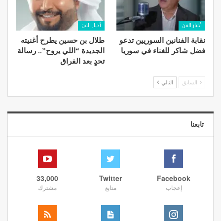
أخبار الفن
أخبار الفن
نقابة الفنانين السوريين تدعو
طلال بن حسين يطرح أغنيته
فضل شاكر للغناء في سوريا
الجديدة “اللي يروح”.. رسالة
تحدٍ بعد الفراق
السابق
التالي
تابعنا
33,000
Twitter
Facebook
إعجاب
متابع
مشترك