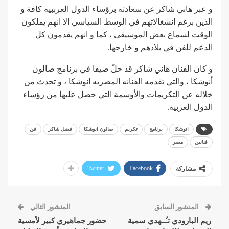
و عبر هاني شاكر عن سعادته برؤساء الدول العرببيه كافة و
الذين برغم انشغالاتهم في الوسط السياسي الا انهم يملكون
الوقت لسماع بعض الموسيقى ، كما و انهم يقدمون كل
الدعم للفن في بلادهم و خارجها.
و كان الفنان هاني شاكر قد حلّ ضيفا في برنامج صالون
أنوشكا ، والتي تقدمه الفنانه المصريه انوشكا ، و تحدث من
خلاله عن التكريمات والأوسمة التي حصل عليها من رؤساء
الدول العربية.
انوشكا
برنامج
تكريم
صالون انوشكا
فضل شاكر
فن
فنانين
مصر
Twitter
Facebook
مشاركة
المنشور السابق
المنشور التالي
ريم البارودي تـُــهدي سمية
حضور جماهيري كبير لأمسية