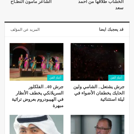
الخشاب طلاقها من احمد
الشاعر مأمون النطـاح
سعد
قد يعجبك ايضا
المزيد عن المؤلف
أخبار الفن
أخبار الفن
جرش يشتعل.. الشامي ولين
جرش 40.. الفلكلور
الحايك يخطفان الأضواء في
السريلانكي يخطف الأنظار
ليلة استثنائية
في الهيبودروم بعروض تراثية
مبهرة