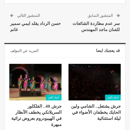
المنشور السابق
المنشور التالي
سر عدم مطاردة الشائعات
حسن الرداد يقلد ايمي سمير
للفنان ماجد المهندس
غانم
قد يعجبك ايضا
المزيد عن المؤلف
أخبار الفن
أخبار الفن
جرش يشتعل.. الشامي ولين
جرش 40.. الفلكلور
الحايك يخطفان الأضواء في
السريلانكي يخطف الأنظار
ليلة استثنائية
في الهيبودروم بعروض تراثية
مبهرة