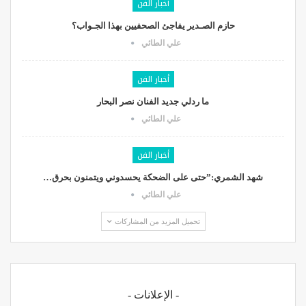
أخبار الفن
حازم الصـدير يفاجئ الصحفيين بهذا الجـواب؟
علي الطائي
أخبار الفن
ما ردلي جديد الفنان نصر البحار
علي الطائي
أخبار الفن
شهد الشمري:”حتى على الضحكة يحسدوني ويتمنون بحرق…
علي الطائي
تحميل المزيد من المشاركات
- الإعلانات -