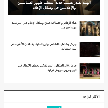
الهيئة تصدر تعميماً جديداً لتنظيم ظهور السياسيين
والإعلاميين في وسائل الإعلام
هيأة الإعلام والاتصالات تمنح وسائل الإعلام غير المرخصة
مهلة أخيرة…
جرش يشتعل.. الشامي ولين الحايك يخطفان الأضواء في
ليلة استثنائية
جرش 40.. الفلكلور السريلانكي يخطف الأنظار في
الهيبودروم بعروض تراثية…
الأكثر قراءة