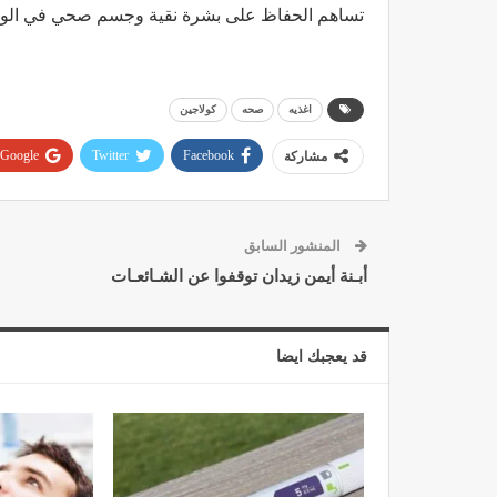
تساهم الحفاظ على بشرة نقية وجسم صحي في الو
اغذيه
صحه
كولاجين
Google+
Twitter
Facebook
مشاركة
المنشور السابق
أبـنة أيمن زيدان توقفوا عن الشـائعـات
قد يعجبك ايضا