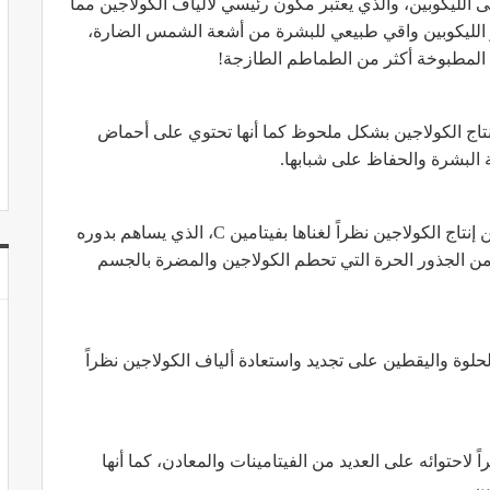
 الليكوبين، والذي يعتبر مكون رئيسي لألياف الكولاجين مما
ر الليكوبين واقي طبيعي للبشرة من أشعة الشمس الضارة،
م المطبوخة أكثر من الطماطم الطازجة!
نتاج الكولاجين بشكل ملحوظ كما أنها تحتوي على أحماض
تزيد هذه الخضراوات كالسبانخ والسلق والبروكلي من إنتاج الكولاجين نظراً لغناها بفيتامين C، الذي يساهم بدوره
من الجذور الحرة التي تحطم الكولاجين والمضرة بالجسم
حلوة واليقطين على تجديد واستعادة ألياف الكولاجين نظراً
ً لاحتوائه على العديد من الفيتامينات والمعادن، كما أنها
ن.