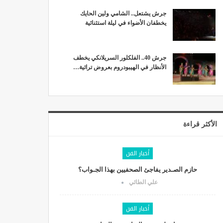
جرش يشتعل.. الشامي ولين الحايك
يخطفان الأضواء في ليلة استثنائية
جرش 40.. الفلكلور السريلانكي يخطف
الأنظار في الهيبودروم بعروض تراثية…
الأكثر قراءة
أخبار الفن
حازم الصـدير يفاجئ الصحفيين بهذا الجـواب؟
علي الطائي
أخبار الفن