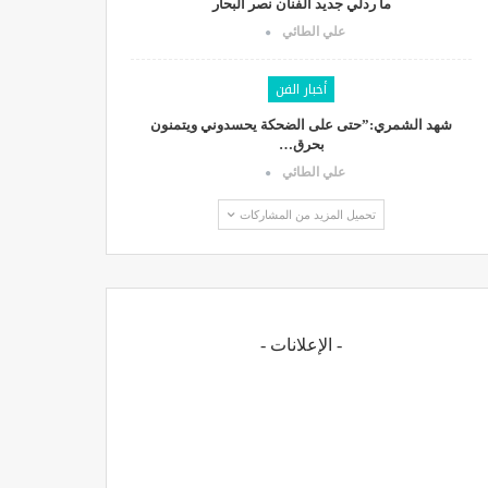
ما ردلي جديد الفنان نصر البحار
علي الطائي
أخبار الفن
شهد الشمري:”حتى على الضحكة يحسدوني ويتمنون
بحرق…
علي الطائي
تحميل المزيد من المشاركات
- الإعلانات -