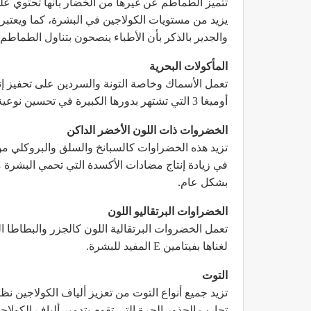
تتميز الطماطم عن غيرها من الخضار بأنها تحتوي على
يزيد من مستويات الكولاجين في البشرة، كما ويعتب
والجدير بالذكر بأن الأطباء ينصحون بتناول الطماط
المأكولات البحرية
تعمل الأسماك وخاصة التونة والسردين على تحفيز إ
أوميغا 3 التي تشتهر بدورها الكبيرة في تحسين نوعية البشرة والحفاظ على شبابها.
الخضروات ذات اللون الأخضر الداكن
في زيادة إنتاج مضادات الأكسدة التي تحمي البشرة 
بشكل عام.
الخضراوات البرتقاليو اللون
تعمل الخضروات البرتقالية اللون كالجزر والبطاطا ال
لغناها بفيتامين E المفيد للبشرة.
التوت
تزيد جميع أنواع التوت من تعزيز ألياف الكولاجين نظرا
تحارب الجذور الحرة التي تقوم بتدمير ألياف الكولاجي