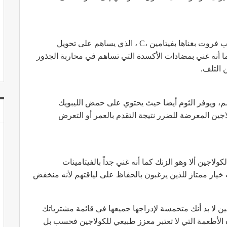
تشتهر الحمضيات كالبرتقال والليمون واللايم والجريب فروت بغناها بفيتامين ،C ، الذي يساهم على تحويل
كما أنه غني بمضادات الأكسدة التي تساهم في محاربة الجذور
 التلف.
م، ويوفر الثوم أيضا حيث يحتوي على حمض الليبويك
لاجين المعرضة للضرر نتيجة التقدم بالعمر أو التعرض
لاجين ألا وهو الزنك كما أنه غني جداً بالفيتامينات
حديد وفيتامينB12، وما يميزه أنه خيار ممتاز للذين يرغبون بالحفاظ على لياقتهم لأنه منخفض
ين لا بد أنك متحمسة لإدراجها جميعها في قائمة مشترياتك
ه الأطعمة التي لا تعتبر معزز طبيعي للكولاجين فحسب بل