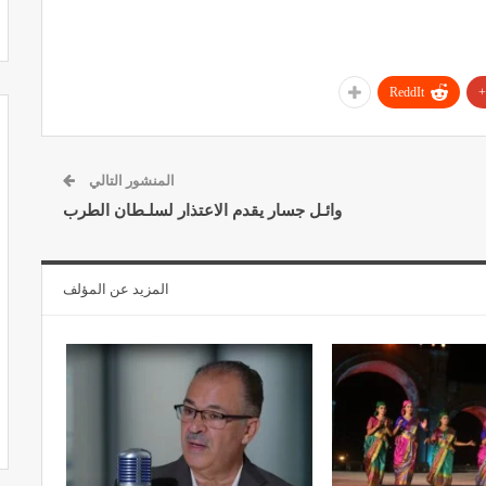
ReddIt
المنشور التالي
وائـل جسار يقدم الاعتذار لسلـطان الطرب
المزيد عن المؤلف