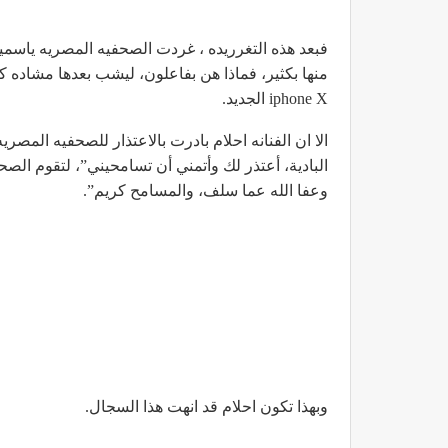
فبعد هذه التغرريده ، غردت الصحفيه المصريه ياسمي
منها بكثير، فماذا هن بفاعلون، ليشب بعدها مشاده كلا
iphone X الجديد.
الا ان الفنانه احلام بادرت بالاعتذار للصحفيه المصر
البادية، أعتذر لك وأتمني أن تسامحيني”، لتقوم الصح
وعفا الله عما سلف، والمسامح كريم”.
وبهذا تكون احلام قد انهت هذا السجال.