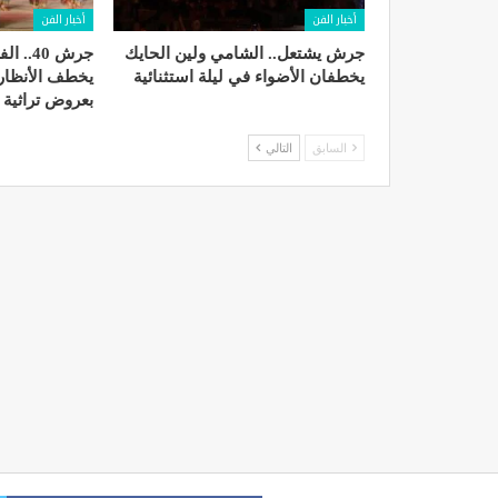
أخبار الفن
أخبار الفن
جرش يشتعل.. الشامي ولين الحايك
جرش 40.
يخطفان الأضواء في ليلة استثنائية
يخطف الأنظار 
بعروض تراثية 
السابق
التالي