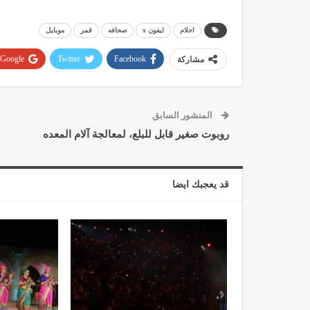
احلام
ايفون x
صحافه
قمر
موبايل
Google+
Twitter
Facebook
مشاركة
المنشور السابق
روبوت صغير قابل للبلع، لمعالجة آلام المعده
قد يعجبك ايضا