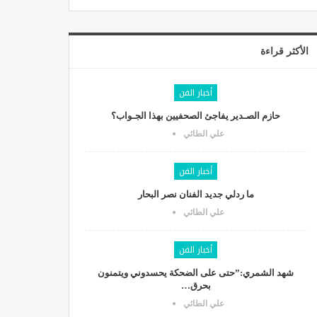
الأكثر قراءة
أخبار الفن
حازم الصـدير يفاجئ الصحفيين بهذا الجـواب؟
علي الطائي
أخبار الفن
ما ردلي جديد الفنان نصر البحار
علي الطائي
أخبار الفن
شهد الشمري:”حتى على الضحكة يحسدوني ويتمنون
بحرق…
علي الطائي