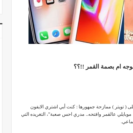
لوجه ام بصمة القمر !!؟؟
لى ( تويتر ) ممازحة جمهورها : كنت أبي اشتري الايفون
موبايلي عالقمر وافتحه.. مدري احس صعبة”، التغريده التي
ماعي.