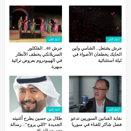
أخبار الفن
أخبار الفن
جرش يشتعل.. الشامي ولين
جرش 40.. الفلكلور
الحايك يخطفان الأضواء في
السريلانكي يخطف الأنظار
ليلة استثنائية
في الهيبودروم بعروض تراثية
مبهرة
أخبار الفن
أخبار الفن
نقابة الفنانين السوريين تدعو
طلال بن حسين يطرح أغنيته
فضل شاكر للغناء في سوريا
الجديدة “اللي يروح”.. رسالة
تحدٍ بعد الفراق