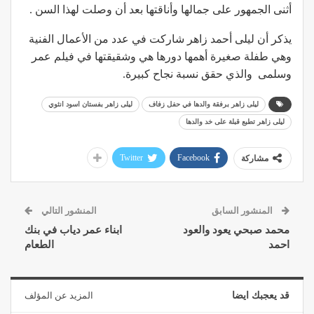
أثنى الجمهور على جمالها وأناقتها بعد أن وصلت لهذا السن .
يذكر أن ليلى أحمد زاهر شاركت في عدد من الأعمال الفنية
وهي طفلة صغيرة أهمها دورها هي وشقيقتها في فيلم عمر
وسلمى والذي حقق نسبة نجاح كبيرة.
ليلى زاهر برفقة والدها في حفل زفاف
ليلى زاهر بفستان اسود انثوي
ليلى زاهر تطبع قبلة على خد والدها
Twitter
Facebook
مشاركة
المنشور السابق
المنشور التالي
محمد صبحي يعود والعود
ابناء عمر دياب في بنك
احمد
الطعام
قد يعجبك ايضا
المزيد عن المؤلف