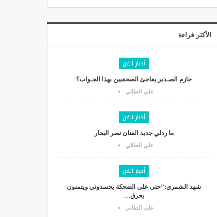
الأكثر قراءة
أخبار الفن
حازم الصـدير يفاجئ الصحفيين بهذا الجـواب؟
علي الطائي
أخبار الفن
ما ردلي جديد الفنان نصر البحار
علي الطائي
أخبار الفن
شهد الشمري:”حتى على الضحكة يحسدوني ويتمنون
بحرق…
علي الطائي