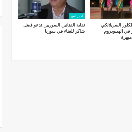
أخبار الفن
. الفلكلور السريلانكي
نقابة الفنانين السوريين تدعو فضل
في الهيبودروم
شاكر للغناء في سوريا
مبهرة