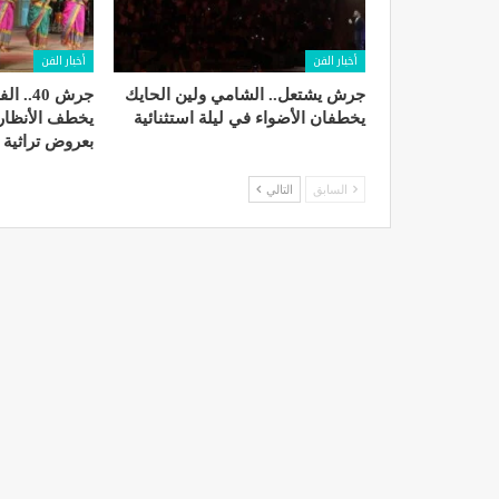
أخبار الفن
أخبار الفن
جرش يشتعل.. الشامي ولين الحايك
جرش 40.
يخطفان الأضواء في ليلة استثنائية
يخطف الأنظار 
بعروض تراثية 
السابق
التالي