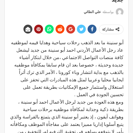
بواسطة
علي الطائي
مشاركة
أبو سنينة ما بعد الذهب رحلات سياحية وهدايا قيمه لموظفيه
عاد رجل الأعمال الأردني احمد أبو سنينة من جديد ليشعل
كافة منصات التواصل الاجتماعي ،من خلال ابتكار أشياء
جديدة وحديثة ، خصوصا بعد ان قام سابقا بمكافأة موظفيه
بالذهب مع بداية انتشار وباء كورونا ، الأمر الذي ترك أثراً
ايجابيا محليا وعربيا لمثل هذه المبادرات التي تحفز على
استغلال واستثمار جميع الإمكانيات بطريقة تعمل على
تحسين الجودة في العمل .
ومع هذه العودة من جديد لرجل الأعمال احمد أبو سنينة ،
بطريقة ذكية وجذابة لمكافأة موظفيه برحلات سياحية
وهواتف آيفون ، إذ يعتبر أبو سنينة الذي يتمتع بالفراسة والذي
يتبع أسلوبا إداريا مميزا يعتمد على مفاجأة الموظف ومكافأته
بأمر لا يتوقعه يساهم في تحقيق الترفيه له، للتخفيف من